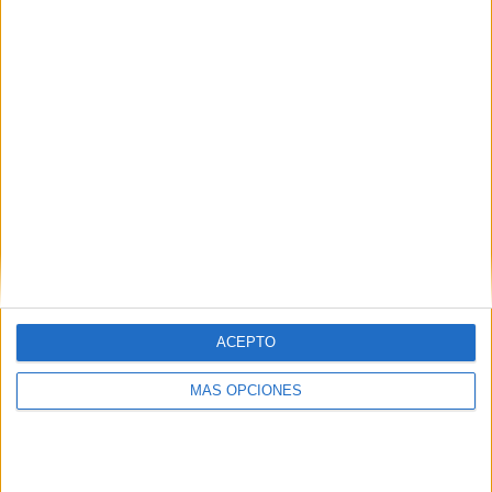
¿TE GUSTA NUESTRO MATERIAL?
Introduce tu email para unirte a otros
80.862 suscriptores.
Dirección
de
email
Suscribir
ACEPTO
MÁS OPCIONES
SIGUE NUESTROS TABLEROS EN
PINTEREST