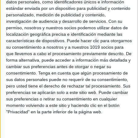
datos personales, como identificadores únicos e información
estándar enviada por un dispositivo para publicidad y contenido
Colección de Mapas visuales en frances
personalizado, medición de publicidad y contenido,
Publicado el 23 junio, 2026
investigación de audiencia y desarrollo de servicios.
Con su
permiso, nosotros y nuestros socios podemos utilizar datos de
Aprender francés resulta mucho más sencillo cuando
localización geográfica precisa e identificación mediante las
los contenidos se presentan de forma visual,
características de dispositivos. Puede hacer clic para otorgarnos
organizada y contextualizada. Por ello compartimos
su consentimiento a nosotros y a nuestros 1019 socios para
esta fantástica colección de mapas visuales en
que llevemos a cabo el procesamiento previamente descrito. De
forma alternativa, puede acceder a información más detallada y
francés, diseñada para […]
cambiar sus preferencias antes de otorgar o negar su
consentimiento.
Tenga en cuenta que algún procesamiento de
SEGUIR LEYENDO
sus datos personales puede no requerir de su consentimiento,
pero usted tiene el derecho de rechazar tal procesamiento. Sus
preferencias se aplicarán solo a este sitio web. Puede cambiar
sus preferencias o retirar su consentimiento en cualquier
momento volviendo a este sitio y haciendo clic en el botón
"Privacidad" en la parte inferior de la página web.
Buscar
Buscar