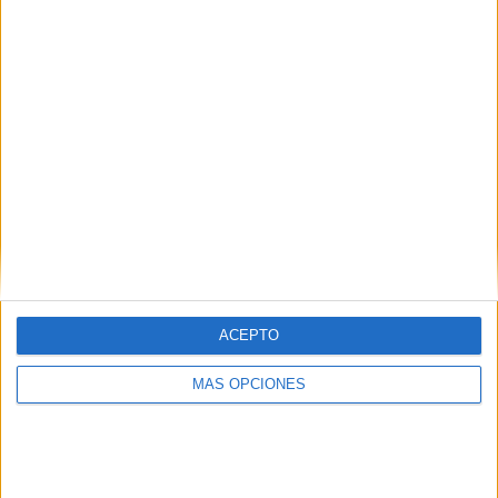
¿TE GUSTA NUESTRO MATERIAL?
Introduce tu email para unirte a otros
80.872 suscriptores.
Dirección
de
email
Suscribir
ACEPTO
MÁS OPCIONES
SIGUE NUESTROS TABLEROS EN
PINTEREST