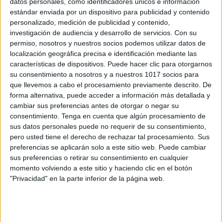
datos personales, como identificadores únicos e información
Guía visual completa de gramática
estándar enviada por un dispositivo para publicidad y contenido
primaria
personalizado, medición de publicidad y contenido,
investigación de audiencia y desarrollo de servicios.
Con su
Publicado el 3 junio, 2026
permiso, nosotros y nuestros socios podemos utilizar datos de
✏️📚 Guía visual completa de gramática primaria
localización geográfica precisa e identificación mediante las
Todas las clases de palabras explicadas con ejemplos
características de dispositivos. Puede hacer clic para otorgarnos
su consentimiento a nosotros y a nuestros 1017 socios para
y láminas ilustradas Esta guía reúne láminas visuales
que llevemos a cabo el procesamiento previamente descrito. De
completas para aprender y repasar las principales […]
forma alternativa, puede acceder a información más detallada y
cambiar sus preferencias antes de otorgar o negar su
SEGUIR LEYENDO
consentimiento.
Tenga en cuenta que algún procesamiento de
sus datos personales puede no requerir de su consentimiento,
pero usted tiene el derecho de rechazar tal procesamiento. Sus
preferencias se aplicarán solo a este sitio web. Puede cambiar
sus preferencias o retirar su consentimiento en cualquier
momento volviendo a este sitio y haciendo clic en el botón
Buscar
"Privacidad" en la parte inferior de la página web.
Buscar