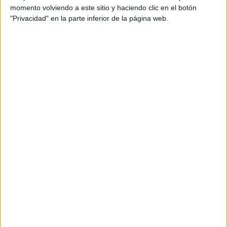
momento volviendo a este sitio y haciendo clic en el botón
"Privacidad" en la parte inferior de la página web.
Propuestas para plantear una experiencia
divertida dentro de tu aula Infografía
Publicado el 5 enero, 2018