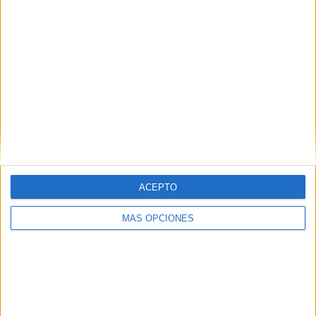
Gamificación Club nos invita a reflexionar sobre los 42
FUNdamentals que Jon Radoff, diseñador de juegos
estadounidense, estudió y planteó como propuestas
que pueden plantearse en una experiencia con el fin
de hacerse divertida. […]
SEGUIR LEYENDO
ACEPTO
Buscar
MÁS OPCIONES
Buscar
¿TE GUSTA NUESTRO MATERIAL?