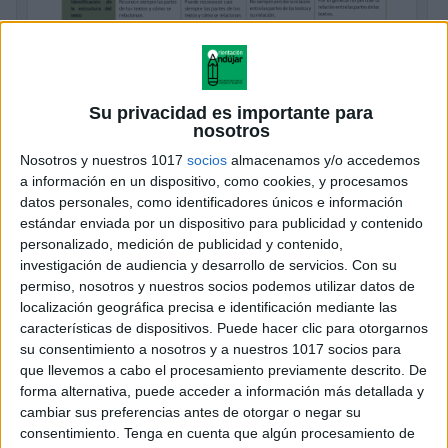
RUBRICA PARA EVALUAR LA
COMPRENSIÓN LECTORA
Publicado el 19 mayo, 2019
Su privacidad es importante para
nosotros
En el contexto de las pruebas PISA se define la
Nosotros y nuestros 1017
socios
almacenamos y/o accedemos
competencia lectora como: La capacidad individual
a información en un dispositivo, como cookies, y procesamos
para comprender, utilizar y analizar textos escritos con
datos personales, como identificadores únicos e información
el fin de lograr sus objetivos […]
estándar enviada por un dispositivo para publicidad y contenido
personalizado, medición de publicidad y contenido,
SEGUIR LEYENDO
investigación de audiencia y desarrollo de servicios.
Con su
permiso, nosotros y nuestros socios podemos utilizar datos de
localización geográfica precisa e identificación mediante las
características de dispositivos. Puede hacer clic para otorgarnos
su consentimiento a nosotros y a nuestros 1017 socios para
que llevemos a cabo el procesamiento previamente descrito. De
forma alternativa, puede acceder a información más detallada y
cambiar sus preferencias antes de otorgar o negar su
consentimiento.
Tenga en cuenta que algún procesamiento de