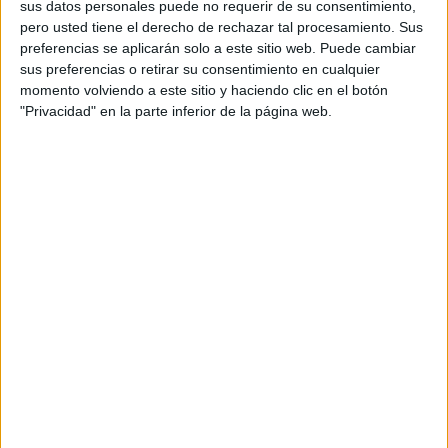
sus datos personales puede no requerir de su consentimiento,
pero usted tiene el derecho de rechazar tal procesamiento. Sus
preferencias se aplicarán solo a este sitio web. Puede cambiar
sus preferencias o retirar su consentimiento en cualquier
momento volviendo a este sitio y haciendo clic en el botón
"Privacidad" en la parte inferior de la página web.
Rúbrica para Evaluar las Características
Principales de una Composición (escala
revisada)
Publicado el 8 diciembre, 2016
La Rúbrica para Evaluar las Características
Principales de una Composición es un instrumento
para evaluar los diferentes elementos que deben estar
incluidos en una composición. El propósito de la
misma […]