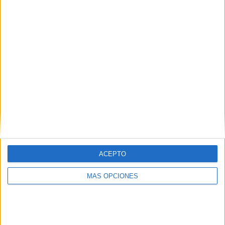
¿TE GUSTA NUESTRO MATERIAL?
Introduce tu email para unirte a otros
80.864 suscriptores.
Dirección
de
email
Suscribir
ACEPTO
MÁS OPCIONES
SIGUE NUESTROS TABLEROS EN
PINTEREST