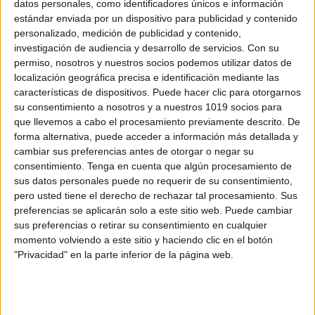
datos personales, como identificadores únicos e información
estándar enviada por un dispositivo para publicidad y contenido
Celebramos el día de la Tierra jugando al
personalizado, medición de publicidad y contenido,
Dómino del Reciclaje
investigación de audiencia y desarrollo de servicios.
Con su
Publicado el 21 abril, 2024
permiso, nosotros y nuestros socios podemos utilizar datos de
localización geográfica precisa e identificación mediante las
Celebrar el Día de la Tierra es una oportunidad
características de dispositivos. Puede hacer clic para otorgarnos
perfecta para enseñar a los niños sobre la importancia
su consentimiento a nosotros y a nuestros 1019 socios para
de reciclar y cuidar nuestro ambiente. En Orientación
que llevemos a cabo el procesamiento previamente descrito. De
Andujar, hemos creado una […]
forma alternativa, puede acceder a información más detallada y
cambiar sus preferencias antes de otorgar o negar su
SEGUIR LEYENDO
consentimiento.
Tenga en cuenta que algún procesamiento de
sus datos personales puede no requerir de su consentimiento,
pero usted tiene el derecho de rechazar tal procesamiento. Sus
preferencias se aplicarán solo a este sitio web. Puede cambiar
sus preferencias o retirar su consentimiento en cualquier
momento volviendo a este sitio y haciendo clic en el botón
Buscar
"Privacidad" en la parte inferior de la página web.
Buscar