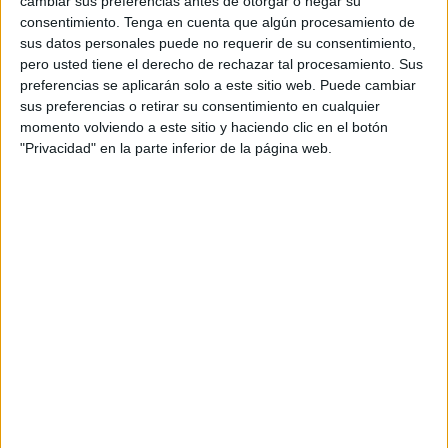
cambiar sus preferencias antes de otorgar o negar su
consentimiento.
Tenga en cuenta que algún procesamiento de
sus datos personales puede no requerir de su consentimiento,
pero usted tiene el derecho de rechazar tal procesamiento. Sus
MURDOKUS DE HAWKINS especial
preferencias se aplicarán solo a este sitio web. Puede cambiar
Stranger Things
sus preferencias o retirar su consentimiento en cualquier
momento volviendo a este sitio y haciendo clic en el botón
Publicado el 16 junio, 2026
"Privacidad" en la parte inferior de la página web.
Si tus alumnos son fans de los enigmas, la lógica y el
universo de Stranger Things, este recurso les
encantará. Presentamos una colección exclusiva de
Murdokus ambientados en Hawkins, donde […]
SEGUIR LEYENDO