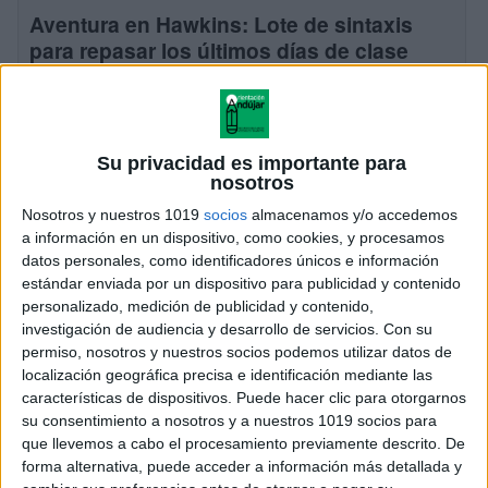
Aventura en Hawkins: Lote de sintaxis
para repasar los últimos días de clase
Publicado el 19 junio, 2026
La sintaxis es uno de los contenidos fundamentales
del área de Lengua, pero también puede convertirse
Su privacidad es importante para
en un reto para muchos alumnos cuando se acerca el
nosotros
final de curso. Por […]
Nosotros y nuestros 1019
socios
almacenamos y/o accedemos
SEGUIR LEYENDO
a información en un dispositivo, como cookies, y procesamos
datos personales, como identificadores únicos e información
estándar enviada por un dispositivo para publicidad y contenido
personalizado, medición de publicidad y contenido,
investigación de audiencia y desarrollo de servicios.
Con su
permiso, nosotros y nuestros socios podemos utilizar datos de
localización geográfica precisa e identificación mediante las
características de dispositivos. Puede hacer clic para otorgarnos
su consentimiento a nosotros y a nuestros 1019 socios para
que llevemos a cabo el procesamiento previamente descrito. De
forma alternativa, puede acceder a información más detallada y