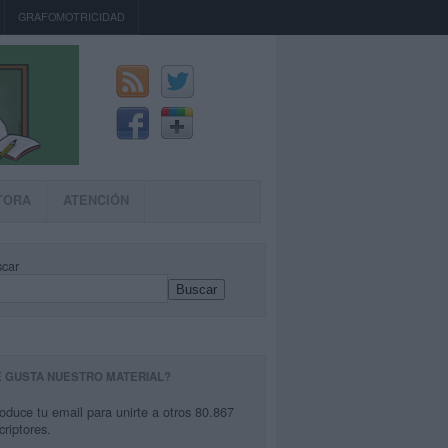
GRAFOMOTRICIDAD
TORA
ATENCIÓN
car
Buscar
E GUSTA NUESTRO MATERIAL?
roduce tu email para unirte a otros 80.867
criptores.