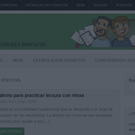
TEMÁTICAS
ESTIMULACION COGNITIVA
NEAE
NAVIDAD
ATENCIÓN
AS
NEAE
ESTIMULACION COGNITIVA
COMPRENSIÓN LEC
Bus
 EFECTIVA
erno para practicar lectura con rimas
cado el 21 mayo, 2023
ctura es una habilidad fundamental que se desarrolla a lo largo de
¿T
ucación de los estudiantes. La lectura con rimas es una excelente
mienta para ayudar a los […]
Int
sus
UIR LEYENDO