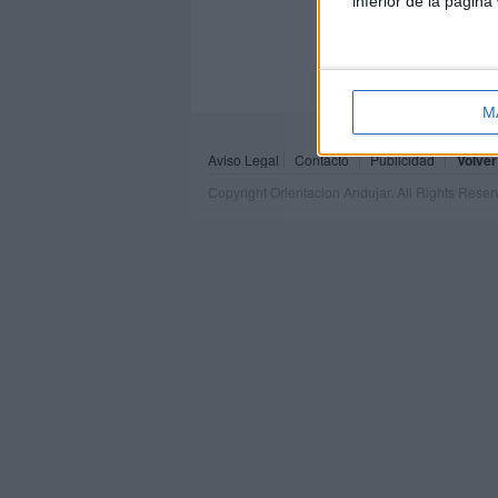
inferior de la página
M
Aviso Legal
Contacto
Publicidad
Volver
Copyright Orientacion Andujar. All Rights Rese