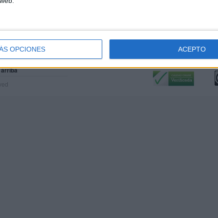
 web.
ÁS OPCIONES
ACEPTO
Calidad:
L
 arriba
rved