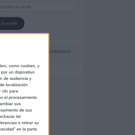
ección
il
Suscribir
GUE NUESTROS TABLEROS EN PINTEREST
ivo, como cookies, y
por un dispositivo
ón de audiencia y
CEBOOK
de localización
 clic para
bo el procesamiento
cambiar sus
esamiento de sus
echazar tal
erencias o retirar su
vacidad" en la parte