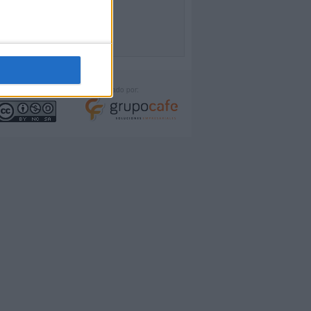
icencia:
Desarrollado por: