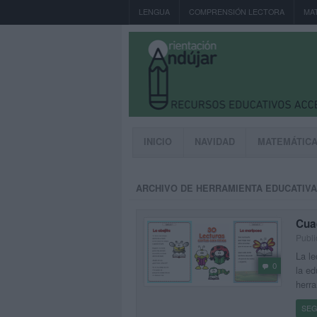
LENGUA
COMPRENSIÓN LECTORA
MA
INICIO
NAVIDAD
MATEMÁTIC
ARCHIVO DE HERRAMIENTA EDUCATIVA
Cuad
Publi
La le
0
la ed
herra
SEG