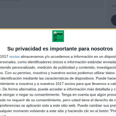
Dir
de
ema
SI
Su privacidad es importante para nosotros
s 1017
socios
almacenamos y/o accedemos a información en un disposit
sonales, como identificadores únicos e información estándar enviada 
ntenido personalizado, medición de publicidad y contenido, investigaci
FA
os.
Con su permiso, nosotros y nuestros socios podemos utilizar datos 
identificación mediante las características de dispositivos. Puede hacer
ntimiento a nosotros y a nuestros 1017 socios para que llevemos a ca
. De forma alternativa, puede acceder a información más detallada y 
e otorgar o negar su consentimiento.
Tenga en cuenta que algún proc
de no requerir de su consentimiento, pero usted tiene el derecho de r
referencias se aplicarán solo a este sitio web. Puede cambiar sus pref
alquier momento volviendo a este sitio y haciendo clic en el botón "Pri