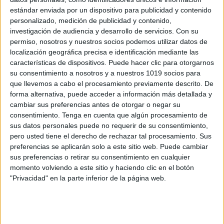
Organizador Semanal listo para imprimir
estándar enviada por un dispositivo para publicidad y contenido
personalizado, medición de publicidad y contenido,
Publicado el 2 julio, 2025
investigación de audiencia y desarrollo de servicios.
Con su
Tener una buena organización semanal es clave para
permiso, nosotros y nuestros socios podemos utilizar datos de
facilitar el día a día tanto en el aula como en casa. Este
localización geográfica precisa e identificación mediante las
características de dispositivos. Puede hacer clic para otorgarnos
material es un organizador semanal imprimible ideal
su consentimiento a nosotros y a nuestros 1019 socios para
para docentes, […]
que llevemos a cabo el procesamiento previamente descrito. De
forma alternativa, puede acceder a información más detallada y
SEGUIR LEYENDO
cambiar sus preferencias antes de otorgar o negar su
consentimiento.
Tenga en cuenta que algún procesamiento de
sus datos personales puede no requerir de su consentimiento,
pero usted tiene el derecho de rechazar tal procesamiento. Sus
preferencias se aplicarán solo a este sitio web. Puede cambiar
sus preferencias o retirar su consentimiento en cualquier
Buscar
momento volviendo a este sitio y haciendo clic en el botón
"Privacidad" en la parte inferior de la página web.
Buscar