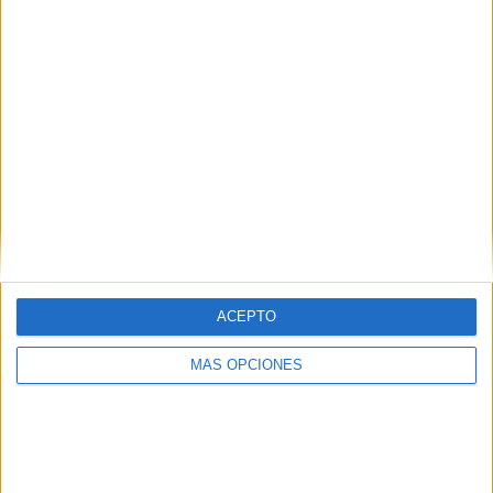
¿TE GUSTA NUESTRO MATERIAL?
Introduce tu email para unirte a otros
80.870 suscriptores.
Dirección
de
email
Suscribir
ACEPTO
MÁS OPCIONES
SIGUE NUESTROS TABLEROS EN
PINTEREST