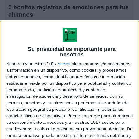
3 bonitos registros de emociones para tus
alumnos
Publicado el 28 febrero, 2025
Introducción: Materiales para trabajar las emociones
en el aula Hoy te traemos tres preciosos modelos para
registrar las emociones de tus alumnos: flores, setas y
Su privacidad es importante para
nosotros
soles. Estos recursos están diseñados […]
Nosotros y nuestros 1017
socios
almacenamos y/o accedemos
SEGUIR LEYENDO
a información en un dispositivo, como cookies, y procesamos
datos personales, como identificadores únicos e información
estándar enviada por un dispositivo para publicidad y contenido
personalizado, medición de publicidad y contenido,
investigación de audiencia y desarrollo de servicios.
Con su
permiso, nosotros y nuestros socios podemos utilizar datos de
localización geográfica precisa e identificación mediante las
características de dispositivos. Puede hacer clic para otorgarnos
su consentimiento a nosotros y a nuestros 1017 socios para
que llevemos a cabo el procesamiento previamente descrito. De
forma alternativa, puede acceder a información más detallada y