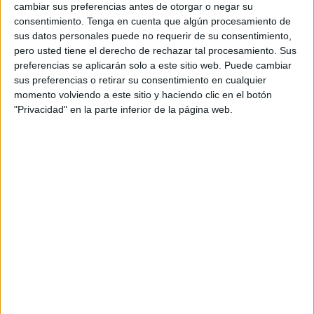
cambiar sus preferencias antes de otorgar o negar su
consentimiento.
Tenga en cuenta que algún procesamiento de
sus datos personales puede no requerir de su consentimiento,
pero usted tiene el derecho de rechazar tal procesamiento. Sus
preferencias se aplicarán solo a este sitio web. Puede cambiar
REGISTRO EMOCIONES ANUAL 2025
sus preferencias o retirar su consentimiento en cualquier
Publicado el 30 diciembre, 2024
momento volviendo a este sitio y haciendo clic en el botón
"Privacidad" en la parte inferior de la página web.
REGISTRO EMOCIONES ANUAL CURS0 2025 El
registro de emociones es una herramienta poderosa
en el ámbito educativo para comprender, apoyar y
fomentar el bienestar emocional de los estudiantes.
¿Por qué […]
SEGUIR LEYENDO