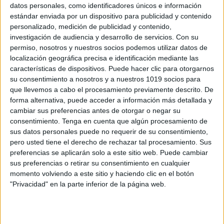
datos personales, como identificadores únicos e información
estándar enviada por un dispositivo para publicidad y contenido
personalizado, medición de publicidad y contenido,
investigación de audiencia y desarrollo de servicios.
Con su
Discos Duros Externos para Profesores
permiso, nosotros y nuestros socios podemos utilizar datos de
localización geográfica precisa e identificación mediante las
Publicado el 29 julio, 2025
características de dispositivos. Puede hacer clic para otorgarnos
Tener un disco duro externo de calidad es una de las
su consentimiento a nosotros y a nuestros 1019 socios para
mejores inversiones que puede hacer un profesor o
que llevemos a cabo el procesamiento previamente descrito. De
forma alternativa, puede acceder a información más detallada y
profesora. Ya sea para guardar materiales, organizar
cambiar sus preferencias antes de otorgar o negar su
evaluaciones o liberar espacio […]
consentimiento.
Tenga en cuenta que algún procesamiento de
sus datos personales puede no requerir de su consentimiento,
SEGUIR LEYENDO
pero usted tiene el derecho de rechazar tal procesamiento. Sus
preferencias se aplicarán solo a este sitio web. Puede cambiar
sus preferencias o retirar su consentimiento en cualquier
momento volviendo a este sitio y haciendo clic en el botón
"Privacidad" en la parte inferior de la página web.
Buscar