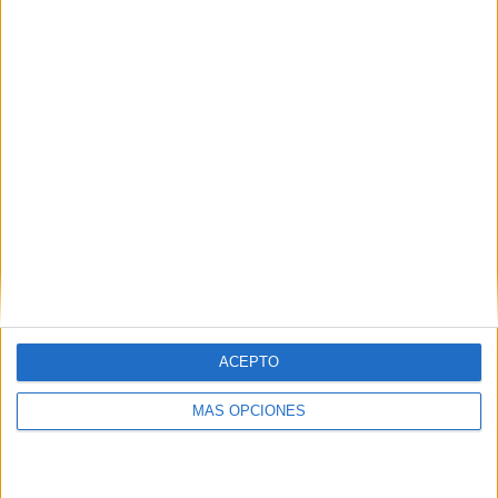
Buscar
¿TE GUSTA NUESTRO MATERIAL?
Introduce tu email para unirte a otros
80.870 suscriptores.
Dirección
de
email
Suscribir
ACEPTO
MÁS OPCIONES
SIGUE NUESTROS TABLEROS EN
PINTEREST