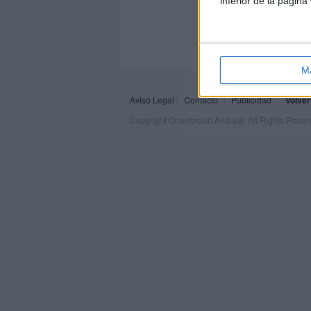
inferior de la página
M
Aviso Legal
Contacto
Publicidad
Volver
Copyright Orientacion Andujar. All Rights Rese