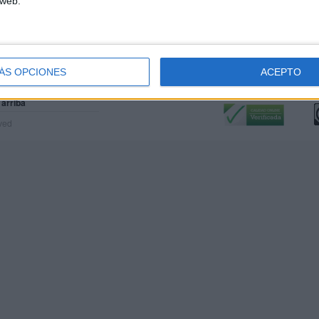
 web.
ÁS OPCIONES
ACEPTO
Calidad:
L
 arriba
rved