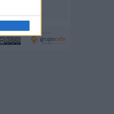
icencia:
Desarrollado por: