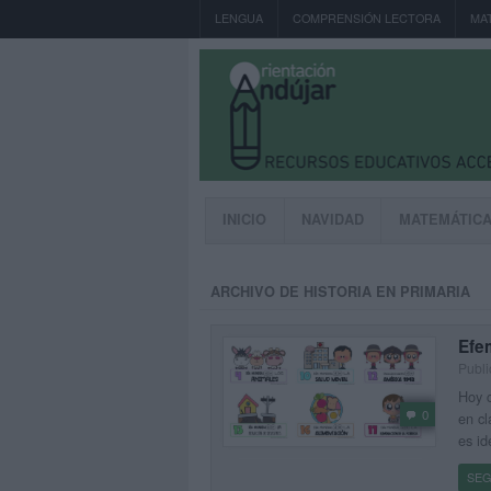
LENGUA
COMPRENSIÓN LECTORA
MA
INICIO
NAVIDAD
MATEMÁTIC
ARCHIVO DE HISTORIA EN PRIMARIA
Efe
Publi
Hoy c
0
en cl
es id
SEG