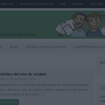
TEMÁTICAS
ESTIMULACION COGNITIVA
NEAE
NAVIDAD
ATENCIÓN
AS
NEAE
ESTIMULACION COGNITIVA
COMPRENSIÓN LEC
Bus
mérides del mes de octubre
cado el 28 septiembre, 2025
ompartimos un bonito pack de efemérides de octubre para trabajar
¿T
ase y decorar tu aula de manera original y educativa. Este recurso
eal para acercar al alumnado […]
Int
sus
UIR LEYENDO