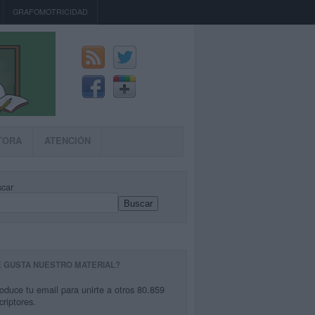
GRAFOMOTRICIDAD
TORA
ATENCIÓN
car
Buscar
E GUSTA NUESTRO MATERIAL?
roduce tu email para unirte a otros 80.859
criptores.