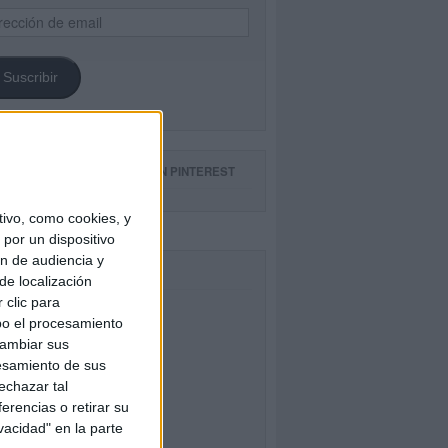
ección
il
Suscribir
GUE NUESTROS TABLEROS EN PINTEREST
ivo, como cookies, y
por un dispositivo
ón de audiencia y
CEBOOK
de localización
 clic para
bo el procesamiento
cambiar sus
esamiento de sus
echazar tal
erencias o retirar su
vacidad" en la parte