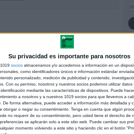
Dir
de
ema
SI
Su privacidad es importante para nosotros
s 1019
socios
almacenamos y/o accedemos a información en un disposit
sonales, como identificadores únicos e información estándar enviada 
ntenido personalizado, medición de publicidad y contenido, investigaci
FA
os.
Con su permiso, nosotros y nuestros socios podemos utilizar datos 
identificación mediante las características de dispositivos. Puede hacer
ntimiento a nosotros y a nuestros 1019 socios para que llevemos a ca
. De forma alternativa, puede acceder a información más detallada y 
e otorgar o negar su consentimiento.
Tenga en cuenta que algún proc
de no requerir de su consentimiento, pero usted tiene el derecho de r
referencias se aplicarán solo a este sitio web. Puede cambiar sus pref
alquier momento volviendo a este sitio y haciendo clic en el botón "Pri