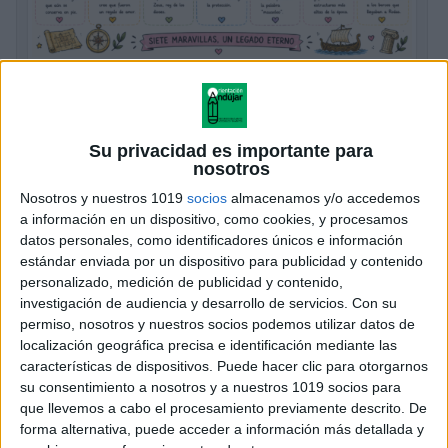
Primaria Lámina didáctica Las 7
Maravillas del mundo Antiguo
Publicado el 8 mayo, 2026
Su privacidad es importante para
nosotros
Un viaje visual por las construcciones más
Nosotros y nuestros 1019
socios
almacenamos y/o accedemos
impresionantes de la Antigüedad Las 7 Maravillas del
a información en un dispositivo, como cookies, y procesamos
Mundo Antiguo siempre despiertan curiosidad en el
datos personales, como identificadores únicos e información
alumnado: historias de reyes, templos gigantes,
estándar enviada por un dispositivo para publicidad y contenido
jardines imposibles […]
personalizado, medición de publicidad y contenido,
investigación de audiencia y desarrollo de servicios.
Con su
SEGUIR LEYENDO
permiso, nosotros y nuestros socios podemos utilizar datos de
localización geográfica precisa e identificación mediante las
características de dispositivos. Puede hacer clic para otorgarnos
su consentimiento a nosotros y a nuestros 1019 socios para
que llevemos a cabo el procesamiento previamente descrito. De
forma alternativa, puede acceder a información más detallada y