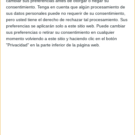
cambiar sus preferencias antes de otorgar o negar su
consentimiento.
Tenga en cuenta que algún procesamiento de
sus datos personales puede no requerir de su consentimiento,
pero usted tiene el derecho de rechazar tal procesamiento. Sus
preferencias se aplicarán solo a este sitio web. Puede cambiar
sus preferencias o retirar su consentimiento en cualquier
momento volviendo a este sitio y haciendo clic en el botón
"Privacidad" en la parte inferior de la página web.
Super linea de Tiempo las Edades de la
historia Aprende y colorea
Publicado el 7 mayo, 2026
Un recurso visual para comprender cómo ha
evolucionado la humanidad La Historia puede ser un
contenido complejo para el alumnado de Primaria,
pero cuando se presenta de forma visual, ordenada
[…]
SEGUIR LEYENDO