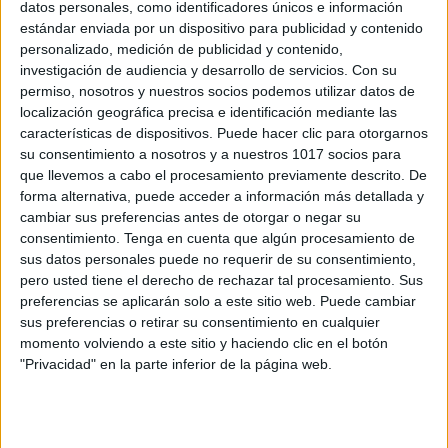
datos personales, como identificadores únicos e información
Comprensión Lectora Lecturitas Día de la
estándar enviada por un dispositivo para publicidad y contenido
Discapacidad
personalizado, medición de publicidad y contenido,
investigación de audiencia y desarrollo de servicios.
Con su
Publicado el 2 diciembre, 2024
permiso, nosotros y nuestros socios podemos utilizar datos de
Con motivo del Día Internacional de las Personas con
localización geográfica precisa e identificación mediante las
Discapacidad, queremos compartir un material
características de dispositivos. Puede hacer clic para otorgarnos
especial titulado «Lecturitas Día de la Discapacidad»,
su consentimiento a nosotros y a nuestros 1017 socios para
que llevemos a cabo el procesamiento previamente descrito. De
ideal para trabajar en el aula o en casa. Este recurso
forma alternativa, puede acceder a información más detallada y
[…]
cambiar sus preferencias antes de otorgar o negar su
consentimiento.
Tenga en cuenta que algún procesamiento de
SEGUIR LEYENDO
sus datos personales puede no requerir de su consentimiento,
pero usted tiene el derecho de rechazar tal procesamiento. Sus
preferencias se aplicarán solo a este sitio web. Puede cambiar
sus preferencias o retirar su consentimiento en cualquier
momento volviendo a este sitio y haciendo clic en el botón
"Privacidad" en la parte inferior de la página web.
Buscar
Buscar