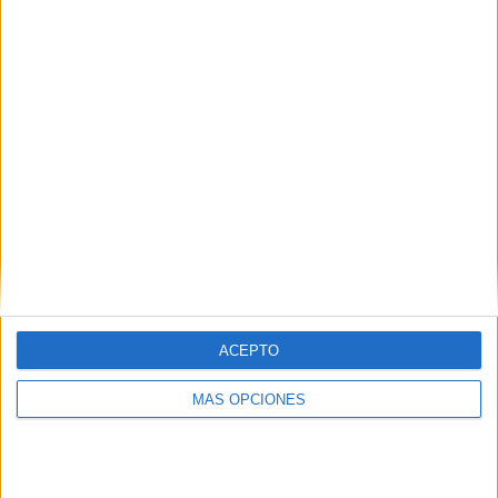
¿TE GUSTA NUESTRO MATERIAL?
Introduce tu email para unirte a otros
80.867 suscriptores.
Dirección
de
email
Suscribir
ACEPTO
MÁS OPCIONES
SIGUE NUESTROS TABLEROS EN
PINTEREST