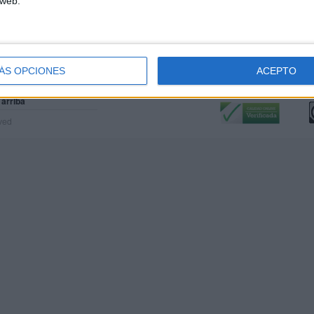
 web.
ÁS OPCIONES
ACEPTO
Calidad:
L
 arriba
rved