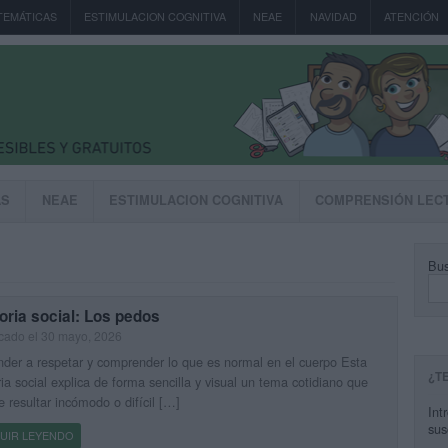
TEMÁTICAS
ESTIMULACION COGNITIVA
NEAE
NAVIDAD
ATENCIÓN
AS
NEAE
ESTIMULACION COGNITIVA
COMPRENSIÓN LEC
Bus
oria social: Los pedos
cado el 30 mayo, 2026
der a respetar y comprender lo que es normal en el cuerpo Esta
¿T
ria social explica de forma sencilla y visual un tema cotidiano que
 resultar incómodo o difícil […]
Int
sus
UIR LEYENDO