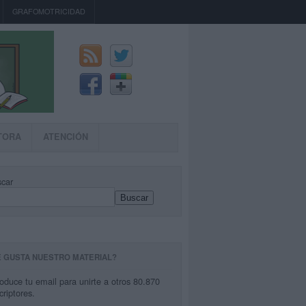
GRAFOMOTRICIDAD
TORA
ATENCIÓN
car
Buscar
E GUSTA NUESTRO MATERIAL?
roduce tu email para unirte a otros 80.870
criptores.