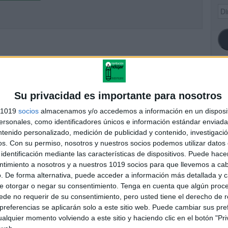
Dir
de
ema
SI
Su privacidad es importante para nosotros
s 1019
socios
almacenamos y/o accedemos a información en un disposit
sonales, como identificadores únicos e información estándar enviada 
ntenido personalizado, medición de publicidad y contenido, investigaci
FA
os.
Con su permiso, nosotros y nuestros socios podemos utilizar datos 
identificación mediante las características de dispositivos. Puede hacer
ntimiento a nosotros y a nuestros 1019 socios para que llevemos a ca
. De forma alternativa, puede acceder a información más detallada y 
e otorgar o negar su consentimiento.
Tenga en cuenta que algún proc
de no requerir de su consentimiento, pero usted tiene el derecho de r
referencias se aplicarán solo a este sitio web. Puede cambiar sus pref
alquier momento volviendo a este sitio y haciendo clic en el botón "Pri