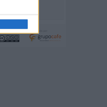
icencia:
Desarrollado por: