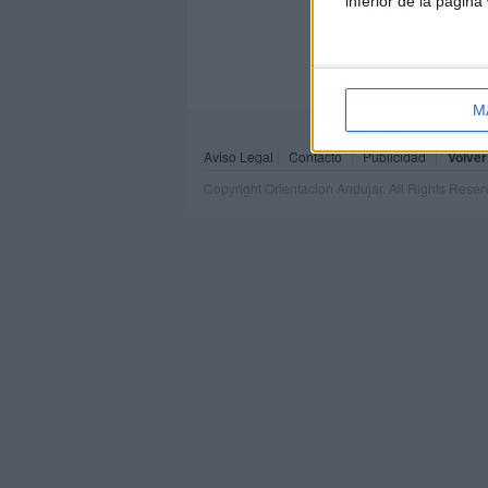
inferior de la página
M
Aviso Legal
Contacto
Publicidad
Volver
Copyright Orientacion Andujar. All Rights Rese