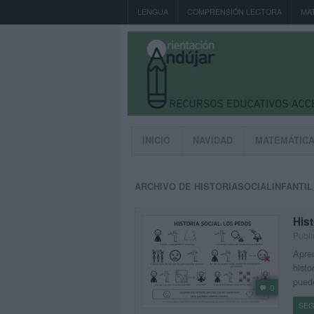
LENGUA
COMPRENSIÓN LECTORA
MA
INICIO
NAVIDAD
MATEMÁTIC
ARCHIVO DE HISTORIASOCIALINFANTIL
Hist
Publi
Apren
histo
puede
0
SEG