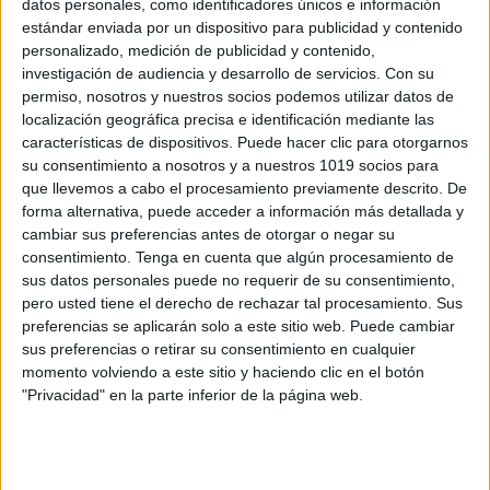
datos personales, como identificadores únicos e información
BONITO HORARIO DE CLASES PARA
estándar enviada por un dispositivo para publicidad y contenido
DAR A TUS ALUMNOS 2025-2026
personalizado, medición de publicidad y contenido,
investigación de audiencia y desarrollo de servicios.
Con su
Publicado el 6 agosto, 2025
permiso, nosotros y nuestros socios podemos utilizar datos de
Comienza el curso con organización y un toque de
localización geográfica precisa e identificación mediante las
creatividad con estos horarios escolares listos para
características de dispositivos. Puede hacer clic para otorgarnos
su consentimiento a nosotros y a nuestros 1019 socios para
rellenar. Pensados para Educación Infantil y Primaria,
que llevemos a cabo el procesamiento previamente descrito. De
son ideales para entregar a tus alumnos […]
forma alternativa, puede acceder a información más detallada y
cambiar sus preferencias antes de otorgar o negar su
SEGUIR LEYENDO
consentimiento.
Tenga en cuenta que algún procesamiento de
sus datos personales puede no requerir de su consentimiento,
pero usted tiene el derecho de rechazar tal procesamiento. Sus
preferencias se aplicarán solo a este sitio web. Puede cambiar
sus preferencias o retirar su consentimiento en cualquier
momento volviendo a este sitio y haciendo clic en el botón
Buscar
"Privacidad" en la parte inferior de la página web.
Buscar