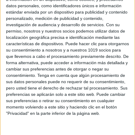
datos personales, como identificadores únicos e información
estándar enviada por un dispositivo para publicidad y contenido
personalizado, medición de publicidad y contenido,
investigación de audiencia y desarrollo de servicios.
Con su
permiso, nosotros y nuestros socios podemos utilizar datos de
PRECIOSOS MODELOS DE CARTAS
localización geográfica precisa e identificación mediante las
REYES MAGOS 2023
características de dispositivos. Puede hacer clic para otorgarnos
su consentimiento a nosotros y a nuestros 1019 socios para
Publicado el 1 enero, 2023
que llevemos a cabo el procesamiento previamente descrito. De
Escribir una carta a los Reyes Magos es una tradición
forma alternativa, puede acceder a información más detallada y
muy popular entre los niños en muchos países de
cambiar sus preferencias antes de otorgar o negar su
consentimiento.
Tenga en cuenta que algún procesamiento de
habla hispana. Cada año, a mediados de diciembre,
sus datos personales puede no requerir de su consentimiento,
los niños se […]
pero usted tiene el derecho de rechazar tal procesamiento. Sus
preferencias se aplicarán solo a este sitio web. Puede cambiar
SEGUIR LEYENDO
sus preferencias o retirar su consentimiento en cualquier
momento volviendo a este sitio y haciendo clic en el botón
"Privacidad" en la parte inferior de la página web.