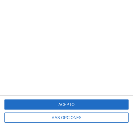
Buscar
Buscar
¿TE GUSTA NUESTRO MATERIAL?
Introduce tu email para unirte a otros
80.828 suscriptores.
Dirección
de
email
Suscribir
ACEPTO
MÁS OPCIONES