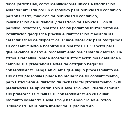
datos personales, como identificadores únicos e información
estándar enviada por un dispositivo para publicidad y contenido
personalizado, medición de publicidad y contenido,
investigación de audiencia y desarrollo de servicios.
Con su
Productos Imprescindibles para la Vuelta
permiso, nosotros y nuestros socios podemos utilizar datos de
al Cole para el Aula y los Profesores
localización geográfica precisa e identificación mediante las
características de dispositivos. Puede hacer clic para otorgarnos
Publicado el 20 septiembre, 2025
su consentimiento a nosotros y a nuestros 1019 socios para
Empezar septiembre con el aula lista y bien
que llevemos a cabo el procesamiento previamente descrito. De
organizada puede marcar la diferencia en tu
forma alternativa, puede acceder a información más detallada y
cambiar sus preferencias antes de otorgar o negar su
motivación y en el ambiente de clase. Aquí tienes una
consentimiento.
Tenga en cuenta que algún procesamiento de
selección de productos prácticos y […]
sus datos personales puede no requerir de su consentimiento,
pero usted tiene el derecho de rechazar tal procesamiento. Sus
SEGUIR LEYENDO
preferencias se aplicarán solo a este sitio web. Puede cambiar
sus preferencias o retirar su consentimiento en cualquier
momento volviendo a este sitio y haciendo clic en el botón
"Privacidad" en la parte inferior de la página web.
Buscar