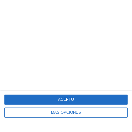
Buscar
¿TE GUSTA NUESTRO MATERIAL?
Introduce tu email para unirte a otros
80.870 suscriptores.
Dirección
de
email
Suscribir
ACEPTO
MÁS OPCIONES
SIGUE NUESTROS TABLEROS EN