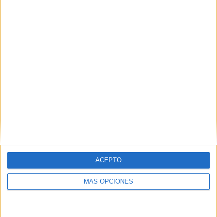
Buscar
¿TE GUSTA NUESTRO MATERIAL?
Introduce tu email para unirte a otros
80.853 suscriptores.
Dirección
de
email
Suscribir
ACEPTO
MÁS OPCIONES
SIGUE NUESTROS TABLEROS EN
PINTEREST