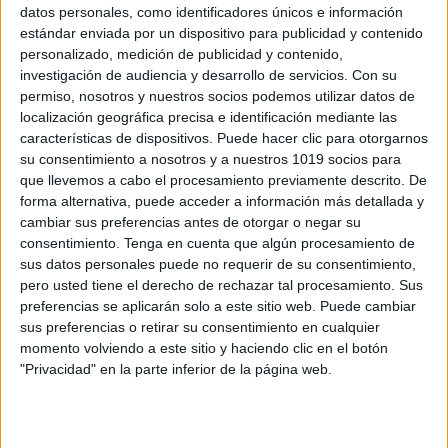
datos personales, como identificadores únicos e información
estándar enviada por un dispositivo para publicidad y contenido
BONITOS Carteles didácticos: Categorías
personalizado, medición de publicidad y contenido,
investigación de audiencia y desarrollo de servicios.
Con su
gramaticales
permiso, nosotros y nuestros socios podemos utilizar datos de
Publicado el 5 marzo, 2023
localización geográfica precisa e identificación mediante las
Las categorías gramaticales, también conocidas como
características de dispositivos. Puede hacer clic para otorgarnos
su consentimiento a nosotros y a nuestros 1019 socios para
partes de la oración, son elementos fundamentales del
que llevemos a cabo el procesamiento previamente descrito. De
lenguaje que permiten la construcción de oraciones y
forma alternativa, puede acceder a información más detallada y
la comunicación efectiva. Entre las categorías
cambiar sus preferencias antes de otorgar o negar su
gramaticales más […]
consentimiento.
Tenga en cuenta que algún procesamiento de
sus datos personales puede no requerir de su consentimiento,
SEGUIR LEYENDO
pero usted tiene el derecho de rechazar tal procesamiento. Sus
preferencias se aplicarán solo a este sitio web. Puede cambiar
sus preferencias o retirar su consentimiento en cualquier
momento volviendo a este sitio y haciendo clic en el botón
"Privacidad" en la parte inferior de la página web.
Buscar