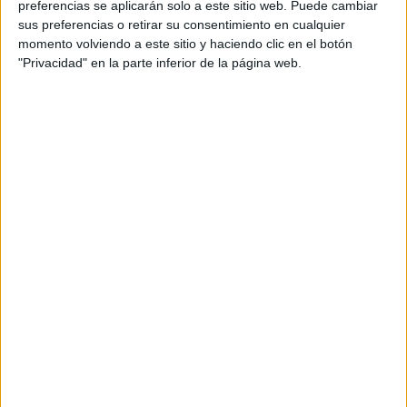
preferencias se aplicarán solo a este sitio web. Puede cambiar
sus preferencias o retirar su consentimiento en cualquier
momento volviendo a este sitio y haciendo clic en el botón
"Privacidad" en la parte inferior de la página web.
Etiquetas de asignaturas curso 2023-2024
primaria y secundaria
Publicado el 8 septiembre, 2023
Etiquetas de asignaturas curso 2023-2024 primaria y
secundaria Recuerda que las etiquetas de asignaturas
no solo son útiles para los estudiantes, sino también
para los maestros y padres. Ayudan a […]
SEGUIR LEYENDO