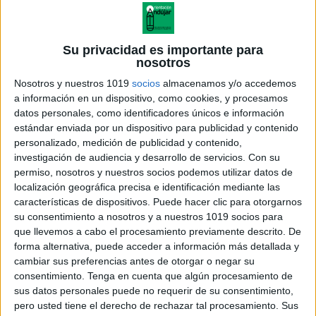
Etiquetas de todas las asignaturas para tu
agenda o cuaderno curso 2024/2025
Su privacidad es importante para
Publicado el 24 agosto, 2024
nosotros
Etiquetas de asignaturas curso 2023-2024 primaria y
Nosotros y nuestros 1019
socios
almacenamos y/o accedemos
secundaria Recuerda que las etiquetas de asignaturas
a información en un dispositivo, como cookies, y procesamos
no solo son útiles para los estudiantes, sino también
datos personales, como identificadores únicos e información
para los maestros y padres. Ayudan a […]
estándar enviada por un dispositivo para publicidad y contenido
personalizado, medición de publicidad y contenido,
investigación de audiencia y desarrollo de servicios.
Con su
SEGUIR LEYENDO
permiso, nosotros y nuestros socios podemos utilizar datos de
localización geográfica precisa e identificación mediante las
características de dispositivos. Puede hacer clic para otorgarnos
su consentimiento a nosotros y a nuestros 1019 socios para
que llevemos a cabo el procesamiento previamente descrito. De
forma alternativa, puede acceder a información más detallada y
cambiar sus preferencias antes de otorgar o negar su
consentimiento.
Tenga en cuenta que algún procesamiento de
sus datos personales puede no requerir de su consentimiento,
pero usted tiene el derecho de rechazar tal procesamiento. Sus