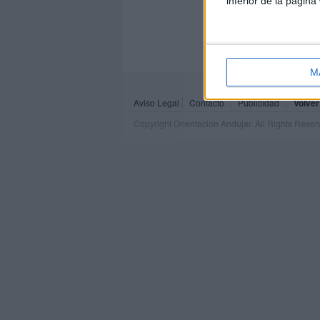
inferior de la página
M
Aviso Legal
Contacto
Publicidad
Volver
Copyright Orientacion Andujar. All Rights Rese