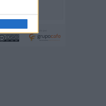
icencia:
Desarrollado por: