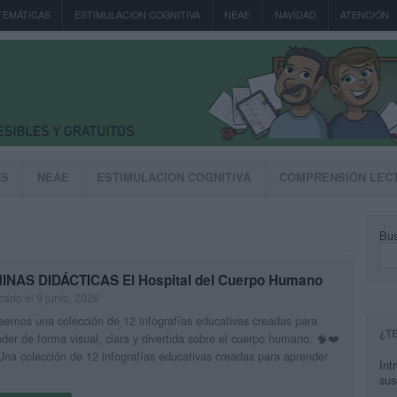
TEMÁTICAS
ESTIMULACION COGNITIVA
NEAE
NAVIDAD
ATENCIÓN
AS
NEAE
ESTIMULACION COGNITIVA
COMPRENSIÓN LEC
Bus
INAS DIDÁCTICAS El Hospital del Cuerpo Humano
cado el 9 junio, 2026
aemos una colección de 12 infografías educativas creadas para
¿T
der de forma visual, clara y divertida sobre el cuerpo humano. 🧠❤️
a colección de 12 infografías educativas creadas para aprender
Int
sus