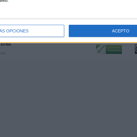
 web.
ÁS OPCIONES
ACEPTO
Calidad:
L
 arriba
rved