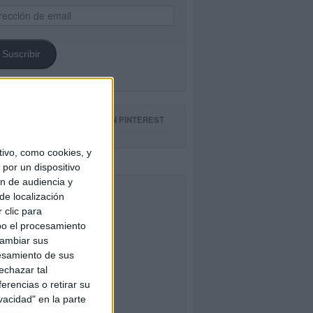
ección
il
Suscribir
GUE NUESTROS TABLEROS EN PINTEREST
ivo, como cookies, y
por un dispositivo
ón de audiencia y
CEBOOK
de localización
 clic para
bo el procesamiento
cambiar sus
esamiento de sus
echazar tal
erencias o retirar su
vacidad" en la parte