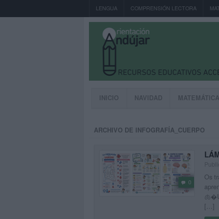
LENGUA
COMPRENSIÓN LECTORA
MA
INICIO
NAVIDAD
MATEMÁTIC
ARCHIVO DE INFOGRAFÍA_CUERPO
LÁM
Publi
Os tr
0
apren
🫁�Un
[…]