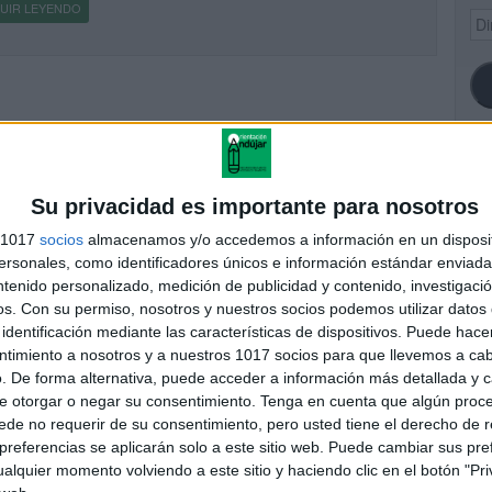
UIR LEYENDO
Dir
de
ema
SI
Su privacidad es importante para nosotros
s 1017
socios
almacenamos y/o accedemos a información en un disposit
sonales, como identificadores únicos e información estándar enviada 
ntenido personalizado, medición de publicidad y contenido, investigaci
FA
os.
Con su permiso, nosotros y nuestros socios podemos utilizar datos 
identificación mediante las características de dispositivos. Puede hacer
ntimiento a nosotros y a nuestros 1017 socios para que llevemos a ca
. De forma alternativa, puede acceder a información más detallada y 
e otorgar o negar su consentimiento.
Tenga en cuenta que algún proc
de no requerir de su consentimiento, pero usted tiene el derecho de r
referencias se aplicarán solo a este sitio web. Puede cambiar sus pref
alquier momento volviendo a este sitio y haciendo clic en el botón "Pri