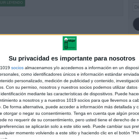
UIR LEYENDO
Dir
de
ema
SI
Su privacidad es importante para nosotros
s 1019
socios
almacenamos y/o accedemos a información en un disposit
sonales, como identificadores únicos e información estándar enviada 
ntenido personalizado, medición de publicidad y contenido, investigaci
FA
os.
Con su permiso, nosotros y nuestros socios podemos utilizar datos 
identificación mediante las características de dispositivos. Puede hacer
ntimiento a nosotros y a nuestros 1019 socios para que llevemos a ca
. De forma alternativa, puede acceder a información más detallada y 
e otorgar o negar su consentimiento.
Tenga en cuenta que algún proc
de no requerir de su consentimiento, pero usted tiene el derecho de r
referencias se aplicarán solo a este sitio web. Puede cambiar sus pref
alquier momento volviendo a este sitio y haciendo clic en el botón "Pri