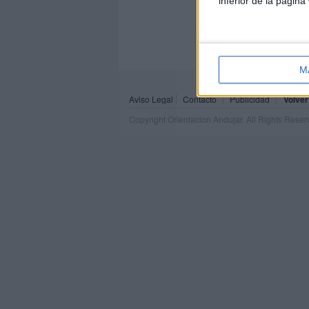
inferior de la página
M
Aviso Legal
Contacto
Publicidad
Volver
Copyright Orientacion Andujar. All Rights Rese