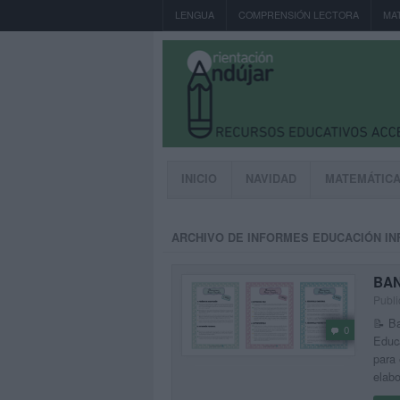
LENGUA
COMPRENSIÓN LECTORA
MA
INICIO
NAVIDAD
MATEMÁTIC
ARCHIVO DE INFORMES EDUCACIÓN IN
BAN
Publi
📝 Ba
0
Educa
para 
elabo