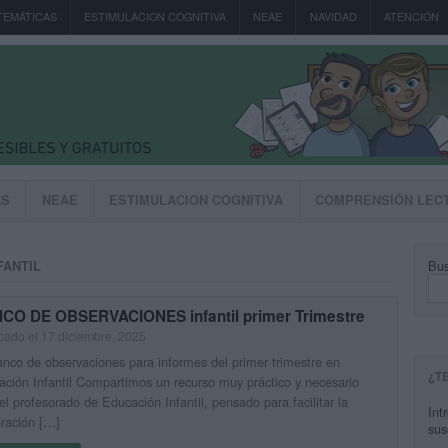
TEMÁTICAS
ESTIMULACION COGNITIVA
NEAE
NAVIDAD
ATENCIÓN
AS
NEAE
ESTIMULACION COGNITIVA
COMPRENSIÓN LEC
Bus
FANTIL
CO DE OBSERVACIONES infantil primer Trimestre
cado el 17 diciembre, 2025
nco de observaciones para informes del primer trimestre en
¿T
ción Infantil Compartimos un recurso muy práctico y necesario
el profesorado de Educación Infantil, pensado para facilitar la
Int
ración […]
sus