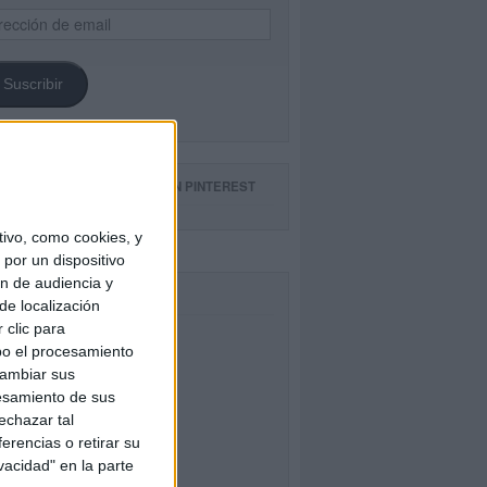
ección
il
Suscribir
GUE NUESTROS TABLEROS EN PINTEREST
ivo, como cookies, y
por un dispositivo
ón de audiencia y
CEBOOK
de localización
 clic para
bo el procesamiento
cambiar sus
esamiento de sus
echazar tal
erencias o retirar su
vacidad" en la parte