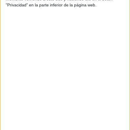
"Privacidad" en la parte inferior de la página web.
Pizzas para todos; trabajamos las
competencias básicas
Publicado el 21 mayo, 2013
Divertida actividad para trabajar las competencias
básicas con nuestos alumnos, hemos escogido las
pizzas para utilizar un tema atractivo y cotidiano para
nuestros alumnos. Con la temetica de las […]