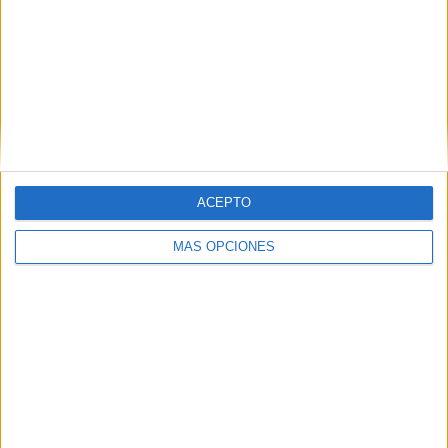
SEGUIR LEYENDO
Buscar
ACEPTO
Buscar
MÁS OPCIONES
¿TE GUSTA NUESTRO MATERIAL?
Introduce tu email para unirte a otros
80.869 suscriptores.
Dirección
de