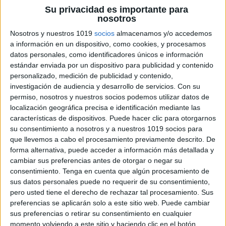
Su privacidad es importante para
nosotros
Nosotros y nuestros 1019
socios
almacenamos y/o accedemos
a información en un dispositivo, como cookies, y procesamos
datos personales, como identificadores únicos e información
Juego DIVERTIDO de atención: CREA TU
estándar enviada por un dispositivo para publicidad y contenido
PROPIA PIZZA
personalizado, medición de publicidad y contenido,
investigación de audiencia y desarrollo de servicios.
Con su
Publicado el 12 abril, 2023
permiso, nosotros y nuestros socios podemos utilizar datos de
Hemos creado un recurso súper divertido para trabajar
localización geográfica precisa e identificación mediante las
la atención de los más pequeños, creamos ricas
características de dispositivos. Puede hacer clic para otorgarnos
su consentimiento a nosotros y a nuestros 1019 socios para
pizzas con los ingredientes que nos van indicando
que llevemos a cabo el procesamiento previamente descrito. De
cada carta. Trabajar la atención con juegos […]
forma alternativa, puede acceder a información más detallada y
cambiar sus preferencias antes de otorgar o negar su
SEGUIR LEYENDO
consentimiento.
Tenga en cuenta que algún procesamiento de
sus datos personales puede no requerir de su consentimiento,
pero usted tiene el derecho de rechazar tal procesamiento. Sus
preferencias se aplicarán solo a este sitio web. Puede cambiar
sus preferencias o retirar su consentimiento en cualquier
momento volviendo a este sitio y haciendo clic en el botón