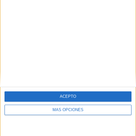
¿TE GUSTA NUESTRO MATERIAL?
Introduce tu email para unirte a otros
80.853 suscriptores.
Dirección
de
email
Suscribir
ACEPTO
MÁS OPCIONES
SIGUE NUESTROS TABLEROS EN
PINTEREST