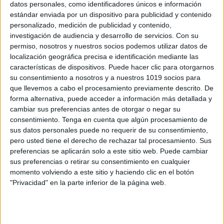
datos personales, como identificadores únicos e información
JUEGOS DE LENGUA Yo tengo…¿Quién
estándar enviada por un dispositivo para publicidad y contenido
tiene…? Sinónimos y Antónimos
personalizado, medición de publicidad y contenido,
investigación de audiencia y desarrollo de servicios.
Con su
Publicado el 14 octubre, 2023
permiso, nosotros y nuestros socios podemos utilizar datos de
¡Hola, querida comunidad de Orientación Andújar! Hoy
localización geográfica precisa e identificación mediante las
nos sumergimos en el fascinante mundo de las
características de dispositivos. Puede hacer clic para otorgarnos
su consentimiento a nosotros y a nuestros 1019 socios para
palabras con un emocionante juego lingüístico que
que llevemos a cabo el procesamiento previamente descrito. De
será una herramienta fantástica tanto para los
forma alternativa, puede acceder a información más detallada y
educadores […]
cambiar sus preferencias antes de otorgar o negar su
consentimiento.
Tenga en cuenta que algún procesamiento de
SEGUIR LEYENDO
sus datos personales puede no requerir de su consentimiento,
pero usted tiene el derecho de rechazar tal procesamiento. Sus
preferencias se aplicarán solo a este sitio web. Puede cambiar
sus preferencias o retirar su consentimiento en cualquier
momento volviendo a este sitio y haciendo clic en el botón
"Privacidad" en la parte inferior de la página web.
Buscar
Buscar