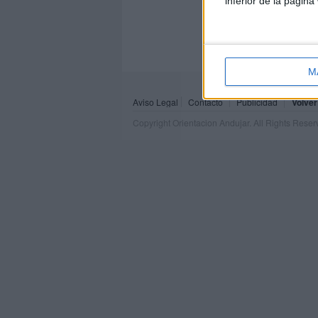
inferior de la página
M
Aviso Legal
Contacto
Publicidad
Volver
Copyright Orientacion Andujar. All Rights Rese