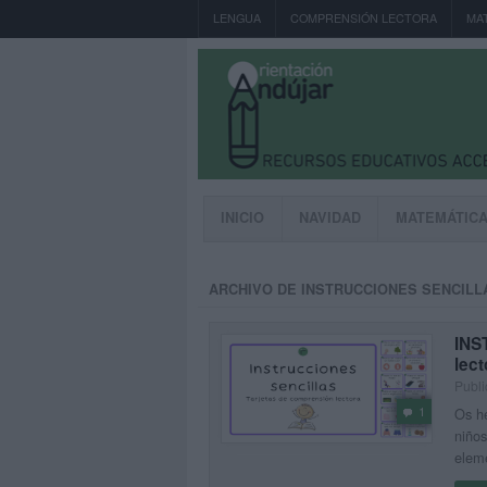
LENGUA
COMPRENSIÓN LECTORA
MA
INICIO
NAVIDAD
MATEMÁTIC
ARCHIVO DE INSTRUCCIONES SENCILL
INS
lect
Publi
1
Os he
niños
eleme