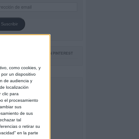
ección
il
Suscribir
GUE NUESTROS TABLEROS EN PINTEREST
ivo, como cookies, y
por un dispositivo
ón de audiencia y
CEBOOK
de localización
 clic para
bo el procesamiento
cambiar sus
esamiento de sus
echazar tal
erencias o retirar su
vacidad" en la parte