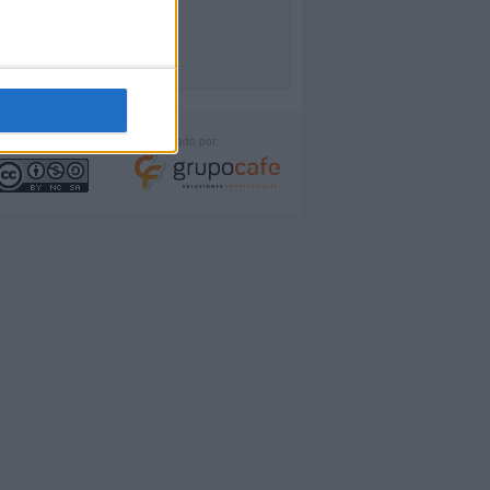
icencia:
Desarrollado por: