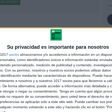
UIR LEYENDO
Dir
de
ema
SI
Su privacidad es importante para nosotros
s 1017
socios
almacenamos y/o accedemos a información en un disposit
sonales, como identificadores únicos e información estándar enviada 
ntenido personalizado, medición de publicidad y contenido, investigaci
FA
os.
Con su permiso, nosotros y nuestros socios podemos utilizar datos 
identificación mediante las características de dispositivos. Puede hacer
ntimiento a nosotros y a nuestros 1017 socios para que llevemos a ca
. De forma alternativa, puede acceder a información más detallada y 
e otorgar o negar su consentimiento.
Tenga en cuenta que algún proc
de no requerir de su consentimiento, pero usted tiene el derecho de r
referencias se aplicarán solo a este sitio web. Puede cambiar sus pref
alquier momento volviendo a este sitio y haciendo clic en el botón "Pri