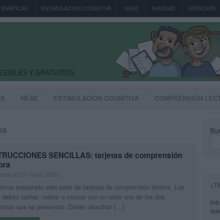
TEMÁTICAS
ESTIMULACION COGNITIVA
NEAE
NAVIDAD
ATENCIÓN
AS
NEAE
ESTIMULACION COGNITIVA
COMPRENSIÓN LEC
Bus
AS
TRUCCIONES SENCILLAS: tarjetas de comprensión
ora
cado el 21 mayo, 2022
¿T
mos preparado este pack de tarjetas de comprensión lectora. Los
 deben tachar, rodear o marcar con un color uno de los dos
Int
ntos que se presentan. Deben descifrar […]
sus