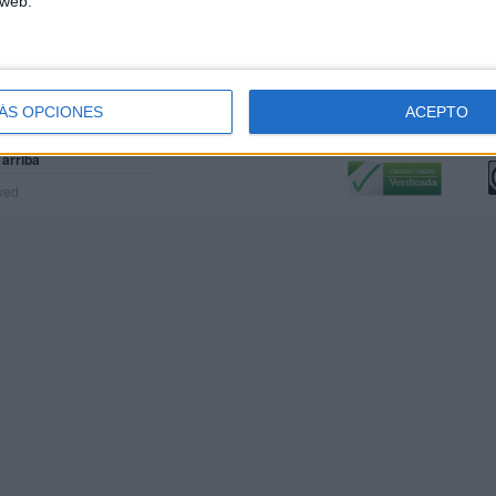
 web.
ÁS OPCIONES
ACEPTO
Calidad:
L
 arriba
rved