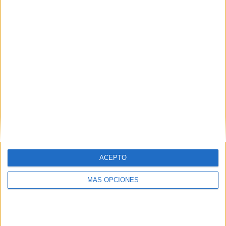
¿TE GUSTA NUESTRO MATERIAL?
Introduce tu email para unirte a otros
80.853 suscriptores.
Dirección
de
email
Suscribir
ACEPTO
MÁS OPCIONES
SIGUE NUESTROS TABLEROS EN
PINTEREST