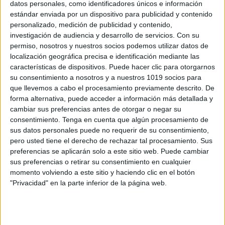
datos personales, como identificadores únicos e información
Conciencia fonológica y lectoescritura:
estándar enviada por un dispositivo para publicidad y contenido
Vocales y consonantes con pictogramas
personalizado, medición de publicidad y contenido,
Publicado el 25 septiembre, 2019
investigación de audiencia y desarrollo de servicios.
Con su
permiso, nosotros y nuestros socios podemos utilizar datos de
Conjunto de materiales para imprimir con diferentes
localización geográfica precisa e identificación mediante las
contenidos y actividades para la trabajar la conciencia
características de dispositivos. Puede hacer clic para otorgarnos
fonológica asociada a la lectoescritura. Realizados por
su consentimiento a nosotros y a nuestros 1019 socios para
Marta García Conejo @martss_24 DESCARGA LOS
que llevemos a cabo el procesamiento previamente descrito. De
forma alternativa, puede acceder a información más detallada y
MATERIALES EN […]
cambiar sus preferencias antes de otorgar o negar su
consentimiento.
Tenga en cuenta que algún procesamiento de
SEGUIR LEYENDO
sus datos personales puede no requerir de su consentimiento,
pero usted tiene el derecho de rechazar tal procesamiento. Sus
preferencias se aplicarán solo a este sitio web. Puede cambiar
sus preferencias o retirar su consentimiento en cualquier
momento volviendo a este sitio y haciendo clic en el botón
"Privacidad" en la parte inferior de la página web.
Buscar
Buscar