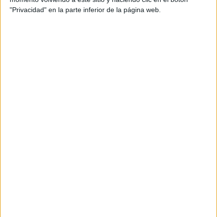
"Privacidad" en la parte inferior de la página web.
Calendario matemático de palillos mes de
septiembre 2024
Publicado el 29 agosto, 2024
Bienvenidos al inicio del nuevo año escolar con
nuestro innovador «Calendario Matemático de Palillos
para Septiembre 2024». Este recurso es ideal para
incorporar conceptos matemáticos de forma visual y
práctica […]
SEGUIR LEYENDO