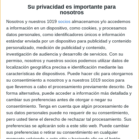
Su privacidad es importante para
nosotros
Nosotros y nuestros 1019
socios
almacenamos y/o accedemos
Carteles indicadores comportamiento
a información en un dispositivo, como cookies, y procesamos
para la clase de infantil
datos personales, como identificadores únicos e información
estándar enviada por un dispositivo para publicidad y contenido
Publicado el 12 febrero, 2025
personalizado, medición de publicidad y contenido,
Establecer normas claras en el aula es fundamental
investigación de audiencia y desarrollo de servicios.
Con su
para crear un ambiente de aprendizaje positivo. Para
permiso, nosotros y nuestros socios podemos utilizar datos de
ayudar a los más pequeños a comprender y seguir las
localización geográfica precisa e identificación mediante las
características de dispositivos. Puede hacer clic para otorgarnos
reglas de convivencia, hemos […]
su consentimiento a nosotros y a nuestros 1019 socios para
que llevemos a cabo el procesamiento previamente descrito. De
SEGUIR LEYENDO
forma alternativa, puede acceder a información más detallada y
cambiar sus preferencias antes de otorgar o negar su
consentimiento.
Tenga en cuenta que algún procesamiento de
sus datos personales puede no requerir de su consentimiento,
pero usted tiene el derecho de rechazar tal procesamiento. Sus
preferencias se aplicarán solo a este sitio web. Puede cambiar
sus preferencias o retirar su consentimiento en cualquier
momento volviendo a este sitio y haciendo clic en el botón