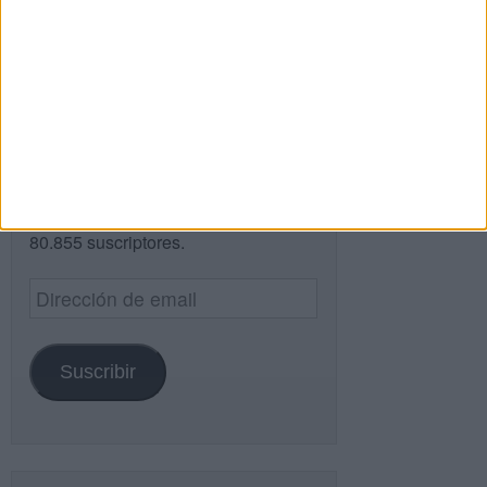
Buscar
¿TE GUSTA NUESTRO MATERIAL?
Introduce tu email para unirte a otros
80.855 suscriptores.
Dirección
de
email
Suscribir