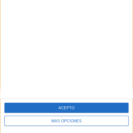
los diferentes conceptos entre sí, establecer
conexiones y generar ideas nuevas. Esto fomenta la
capacidad […]
SEGUIR LEYENDO
ACEPTO
MÁS OPCIONES
APOYOS VISUALES TODAS LAS AREAS
4º PRIMARIA 2023-2024