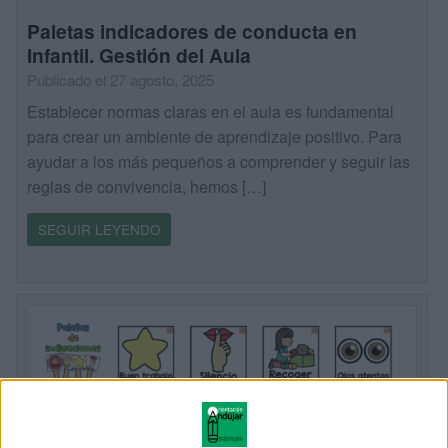
Paletas indicadores de conducta en
Infantil. Gestión del Aula
Publicado el 27 agosto, 2025
Establecer normas claras en el aula es fundamental
para crear un ambiente de aprendizaje positivo. Para
ayudar a los más pequeños a comprender y seguir las
reglas de convivencia, hemos […]
SEGUIR LEYENDO