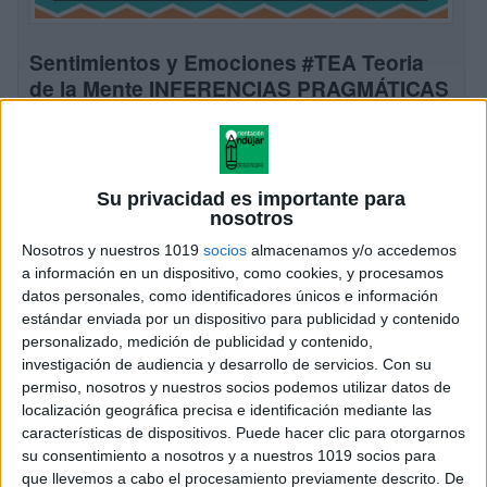
Sentimientos y Emociones #TEA Teoria
de la Mente INFERENCIAS PRAGMÁTICAS
Publicado el 23 abril, 2023
La teoría de la mente es una habilidad cognitiva que
permite a los individuos comprender las creencias,
Su privacidad es importante para
deseos, intenciones y emociones de otras personas. A
nosotros
través de la teoría de […]
Nosotros y nuestros 1019
socios
almacenamos y/o accedemos
a información en un dispositivo, como cookies, y procesamos
SEGUIR LEYENDO
datos personales, como identificadores únicos e información
estándar enviada por un dispositivo para publicidad y contenido
personalizado, medición de publicidad y contenido,
investigación de audiencia y desarrollo de servicios.
Con su
permiso, nosotros y nuestros socios podemos utilizar datos de
localización geográfica precisa e identificación mediante las
características de dispositivos. Puede hacer clic para otorgarnos
su consentimiento a nosotros y a nuestros 1019 socios para
que llevemos a cabo el procesamiento previamente descrito. De