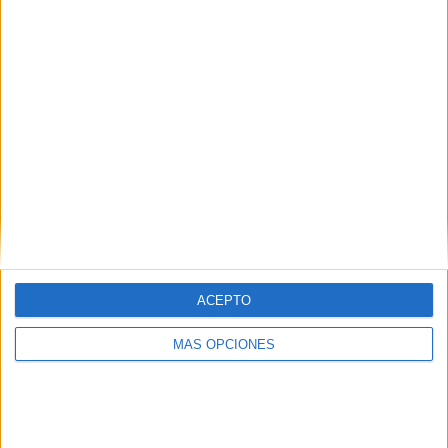
cursos […]
SEGUIR LEYENDO
ACEPTO
MÁS OPCIONES
Colección de ideas para trabajar la
inteligencia Interpersonal Inteligencias