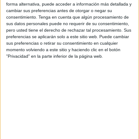
forma alternativa, puede acceder a información más detallada y
cambiar sus preferencias antes de otorgar o negar su
consentimiento.
Tenga en cuenta que algún procesamiento de
sus datos personales puede no requerir de su consentimiento,
pero usted tiene el derecho de rechazar tal procesamiento. Sus
preferencias se aplicarán solo a este sitio web. Puede cambiar
Las Inteligencias Múltiples Colección de
sus preferencias o retirar su consentimiento en cualquier
ideas para trabajar la inteligencia
momento volviendo a este sitio y haciendo clic en el botón
"Privacidad" en la parte inferior de la página web.
matemática
Publicado el 3 mayo, 2015
Desde hace unos años en mi colegio venimos
trabajando las Inteligencias múltiples de forma
significativa dentro del curriculum. Esta forma
de trabajo la estamos dando a conocer a través de
cursos […]
SEGUIR LEYENDO