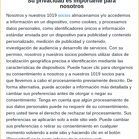
Su privacidad es importante para
nosotros
Láminas didácticas Signos de
Nosotros y nuestros 1019
socios
almacenamos y/o accedemos
puntuación
a información en un dispositivo, como cookies, y procesamos
Publicado el 23 mayo, 2026
datos personales, como identificadores únicos e información
Aprende a escribir mejor con recursos visuales y muy
estándar enviada por un dispositivo para publicidad y contenido
personalizado, medición de publicidad y contenido,
prácticos Hoy te traigo un nuevo pack de láminas
investigación de audiencia y desarrollo de servicios.
Con su
didácticas para trabajar los signos de puntuación de
permiso, nosotros y nuestros socios podemos utilizar datos de
forma clara, divertida y […]
localización geográfica precisa e identificación mediante las
características de dispositivos. Puede hacer clic para otorgarnos
SEGUIR LEYENDO
su consentimiento a nosotros y a nuestros 1019 socios para
que llevemos a cabo el procesamiento previamente descrito. De
forma alternativa, puede acceder a información más detallada y
cambiar sus preferencias antes de otorgar o negar su
consentimiento.
Tenga en cuenta que algún procesamiento de
sus datos personales puede no requerir de su consentimiento,
pero usted tiene el derecho de rechazar tal procesamiento. Sus
preferencias se aplicarán solo a este sitio web. Puede cambiar
sus preferencias o retirar su consentimiento en cualquier
momento volviendo a este sitio y haciendo clic en el botón
"Privacidad" en la parte inferior de la página web.