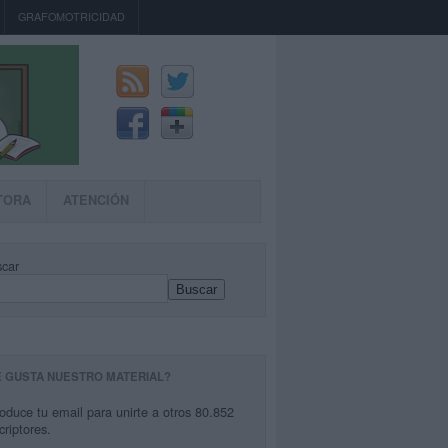
GRAFOMOTRICIDAD
TORA
ATENCIÓN
car
Buscar
E GUSTA NUESTRO MATERIAL?
roduce tu email para unirte a otros 80.852
criptores.