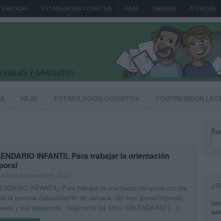
TEMÁTICAS
ESTIMULACION COGNITIVA
NEAE
NAVIDAD
ATENCIÓN
AS
NEAE
ESTIMULACION COGNITIVA
COMPRENSIÓN LEC
Bus
ENDARIO INFANTIL Para trabajar la orientación
poral
cado el 6 noviembre, 2020
¿T
NDARIO INFANTIL) Para trabajar la orientación temporal con los
de la semana (laborables/fin de semana; del mes (pares/impares) ;
Int
meses y sus estaciones ; finalmente los años. CALENDARIO […]
sus