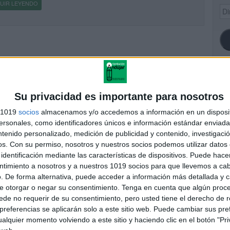
UIR LEYENDO
Dir
de
ema
SI
Su privacidad es importante para nosotros
s 1019
socios
almacenamos y/o accedemos a información en un disposit
sonales, como identificadores únicos e información estándar enviada 
ntenido personalizado, medición de publicidad y contenido, investigaci
FA
os.
Con su permiso, nosotros y nuestros socios podemos utilizar datos 
identificación mediante las características de dispositivos. Puede hacer
ntimiento a nosotros y a nuestros 1019 socios para que llevemos a ca
. De forma alternativa, puede acceder a información más detallada y 
e otorgar o negar su consentimiento.
Tenga en cuenta que algún proc
de no requerir de su consentimiento, pero usted tiene el derecho de r
referencias se aplicarán solo a este sitio web. Puede cambiar sus pref
alquier momento volviendo a este sitio y haciendo clic en el botón "Pri