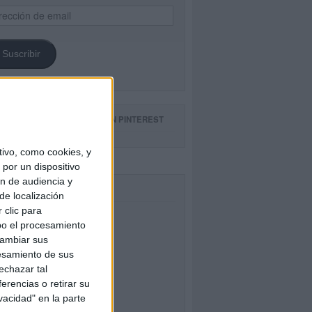
ección
il
Suscribir
GUE NUESTROS TABLEROS EN PINTEREST
ivo, como cookies, y
por un dispositivo
ón de audiencia y
CEBOOK
de localización
 clic para
bo el procesamiento
cambiar sus
esamiento de sus
echazar tal
erencias o retirar su
vacidad" en la parte