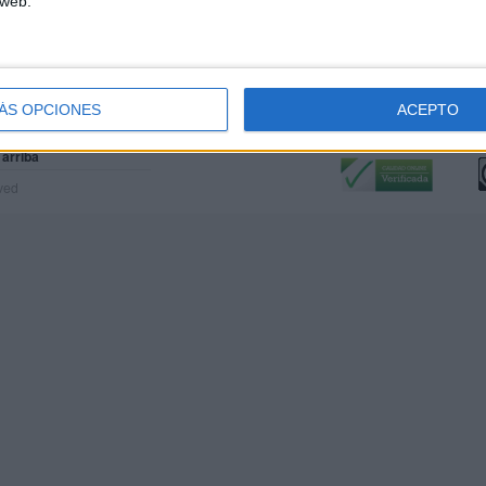
 web.
ÁS OPCIONES
ACEPTO
Calidad:
L
 arriba
rved