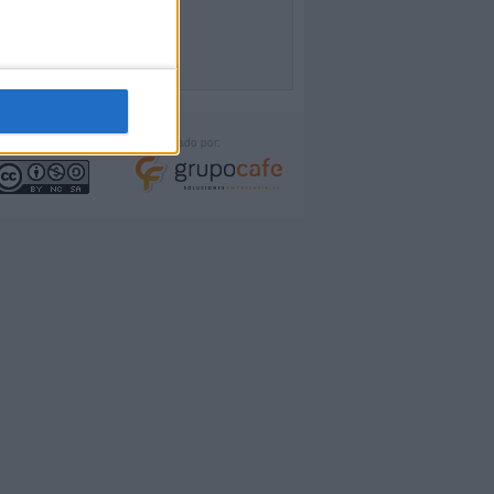
icencia:
Desarrollado por: