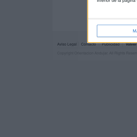
inferior de la página
M
Aviso Legal
Contacto
Publicidad
Volver
Copyright Orientacion Andujar. All Rights Rese