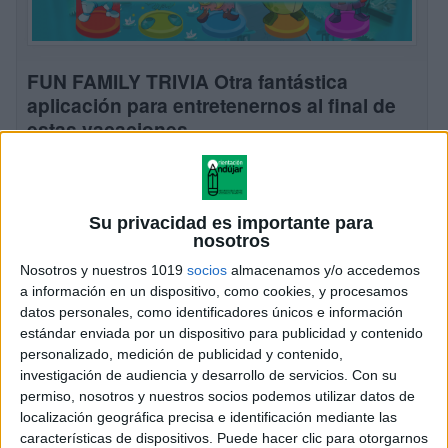
FUN FAMILY TRIVIA Otra fantástica
aplicación para entretenernos al final de
estas vacaciones
Publicado el 25 agosto, 2015
Os queremos recomendar otra fantástica app de
nuestros increíbles amigos de Smile and Learn,
Su privacidad es importante para
que como siempre nos dejan probar sus fantásticas
nosotros
aplicaciones para que luego os las contemos a todos
Nosotros y nuestros 1019
socios
almacenamos y/o accedemos
[…]
a información en un dispositivo, como cookies, y procesamos
datos personales, como identificadores únicos e información
SEGUIR LEYENDO
estándar enviada por un dispositivo para publicidad y contenido
personalizado, medición de publicidad y contenido,
investigación de audiencia y desarrollo de servicios.
Con su
permiso, nosotros y nuestros socios podemos utilizar datos de
localización geográfica precisa e identificación mediante las
características de dispositivos. Puede hacer clic para otorgarnos