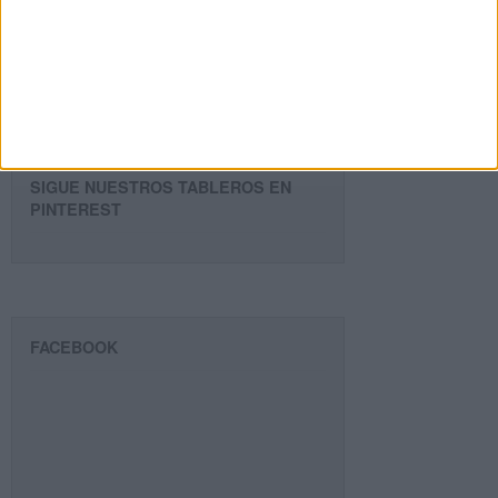
email
Suscribir
SIGUE NUESTROS TABLEROS EN
PINTEREST
FACEBOOK