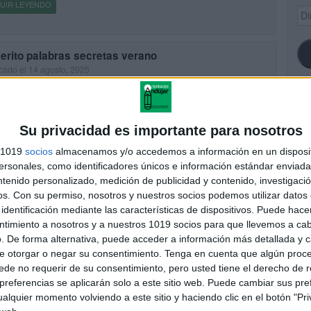
UIR LEYENDO
Dir
de
ema
erito palabras secretas verano
cado el 14 agosto, 2025
divertido recurso en formato llavero está pensado para trabajar
ulario y ortografía de forma lúdica durante el verano. Los niños
án que descubrir y formar las palabras secretas relacionadas […]
SI
Su privacidad es importante para nosotros
UIR LEYENDO
s 1019
socios
almacenamos y/o accedemos a información en un disposit
sonales, como identificadores únicos e información estándar enviada 
ntenido personalizado, medición de publicidad y contenido, investigaci
s pantallas. Plantilla juego alto el lápiz
FA
os.
Con su permiso, nosotros y nuestros socios podemos utilizar datos 
cado el 14 agosto, 2025
identificación mediante las características de dispositivos. Puede hacer
recurso imprimible permite disfrutar del clásico juego “Alto el lápiz”
ntimiento a nosotros y a nuestros 1019 socios para que llevemos a ca
rma divertida y sin necesidad de pantallas. Perfecto para estimular
. De forma alternativa, puede acceder a información más detallada y 
cabulario, la rapidez mental y la ortografía […]
e otorgar o negar su consentimiento.
Tenga en cuenta que algún proc
de no requerir de su consentimiento, pero usted tiene el derecho de r
UIR LEYENDO
referencias se aplicarán solo a este sitio web. Puede cambiar sus pref
alquier momento volviendo a este sitio y haciendo clic en el botón "Pri