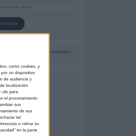
ección
il
Suscribir
GUE NUESTROS TABLEROS EN PINTEREST
ivo, como cookies, y
por un dispositivo
ón de audiencia y
CEBOOK
de localización
 clic para
bo el procesamiento
cambiar sus
esamiento de sus
echazar tal
erencias o retirar su
vacidad" en la parte