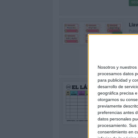
SEG
Llav
Publi
0
Este 
vocab
tendr
SEG
Nosotros y nuestro
procesamos datos per
para publicidad y co
Meno
desarrollo de servici
Publi
geográfica precisa e 
Este 
otorgarnos su conse
de fo
previamente descrito
el vo
preferencias antes d
0
datos personales pue
SEG
procesamiento. Sus p
consentimiento en cu