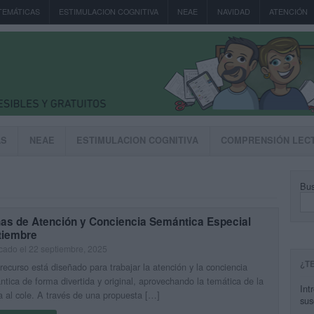
TEMÁTICAS
ESTIMULACION COGNITIVA
NEAE
NAVIDAD
ATENCIÓN
AS
NEAE
ESTIMULACION COGNITIVA
COMPRENSIÓN LEC
Bus
has de Atención y Conciencia Semántica Especial
tiembre
cado el 22 septiembre, 2025
¿T
recurso está diseñado para trabajar la atención y la conciencia
tica de forma divertida y original, aprovechando la temática de la
Int
a al cole. A través de una propuesta […]
sus