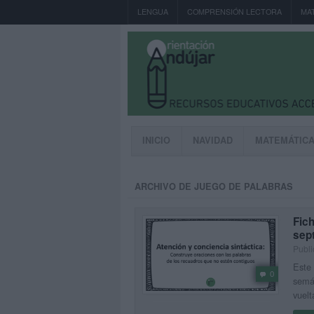
LENGUA
COMPRENSIÓN LECTORA
MA
INICIO
NAVIDAD
MATEMÁTIC
ARCHIVO DE JUEGO DE PALABRAS
Fic
sep
Publi
Este 
0
semán
vuelt