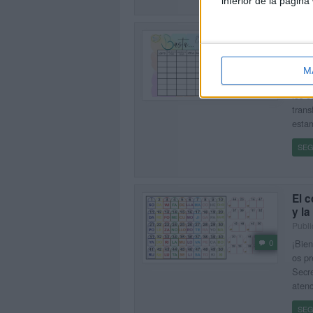
inferior de la página
Trab
«Ba
Publi
M
0
Apren
los e
trans
esta
SEG
El c
y la
Publi
0
¡Bien
os pr
Secre
atenc
SEG