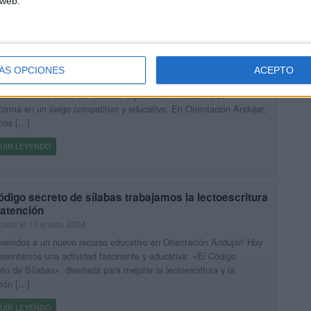
 web.
ajamos la estructura de la oración con este juego
sta Gramatical»
cado el 22 abril, 2024
ÁS OPCIONES
ACEPTO
der gramática puede ser una experiencia divertida y atractiva para
studiantes de todas las edades, especialmente cuando se
forma en un juego competitivo y educativo. En Orientación Andujar,
mos […]
UIR LEYENDO
ódigo secreto de sílabas trabajamos la lectoescritura
 atención
cado el 11 enero, 2024
venidos a un nuevo recurso educativo en Orientación Andujar! Hoy
esentamos una actividad fascinante y educativa: «El Código
to de Sílabas», diseñada para mejorar la lectoescritura y la
ión […]
UIR LEYENDO