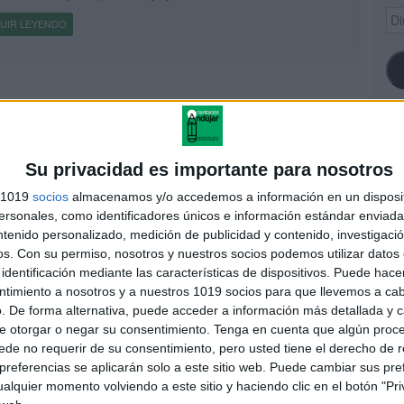
Dir
UIR LEYENDO
de
ema
SI
Su privacidad es importante para nosotros
s 1019
socios
almacenamos y/o accedemos a información en un disposit
sonales, como identificadores únicos e información estándar enviada 
ntenido personalizado, medición de publicidad y contenido, investigaci
FA
os.
Con su permiso, nosotros y nuestros socios podemos utilizar datos 
identificación mediante las características de dispositivos. Puede hacer
ntimiento a nosotros y a nuestros 1019 socios para que llevemos a ca
. De forma alternativa, puede acceder a información más detallada y 
e otorgar o negar su consentimiento.
Tenga en cuenta que algún proc
de no requerir de su consentimiento, pero usted tiene el derecho de r
referencias se aplicarán solo a este sitio web. Puede cambiar sus pref
alquier momento volviendo a este sitio y haciendo clic en el botón "Pri