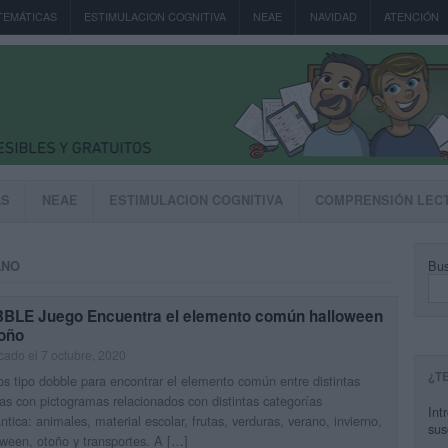
TEMÁTICAS
ESTIMULACION COGNITIVA
NEAE
NAVIDAD
ATENCIÓN
AS
NEAE
ESTIMULACION COGNITIVA
COMPRENSIÓN LEC
Bus
ANO
BLE Juego Encuentra el elemento común halloween
toño
cado el 7 octubre, 2020
¿T
s tipo dobble para encontrar el elemento común entre distintas
tas con pictogramas relacionados con distintas categorías
Int
tica: animales, material escolar, frutas, verduras, verano, invierno,
sus
ween, otoño y transportes. A […]