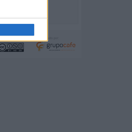
icencia:
Desarrollado por: