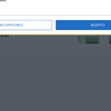
 web.
ÁS OPCIONES
ACEPTO
Calidad:
L
 arriba
rved