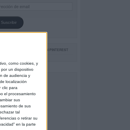
ección
il
Suscribir
GUE NUESTROS TABLEROS EN PINTEREST
ivo, como cookies, y
por un dispositivo
ón de audiencia y
CEBOOK
de localización
 clic para
bo el procesamiento
cambiar sus
esamiento de sus
echazar tal
erencias o retirar su
vacidad" en la parte