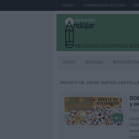
LENGUA
COMPRENSIÓN LECTORA
MA
INICIO
NAVIDAD
MATEMÁTIC
ARCHIVO DE JUEGO RAPIDO CASTELL
DOB
y o
Publi
Juego
0
tarje
semán
Hallo