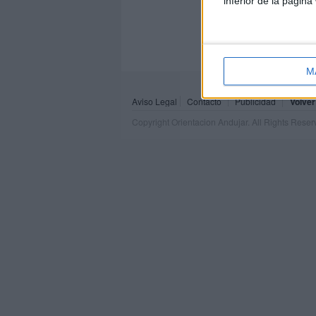
inferior de la página
M
Aviso Legal
Contacto
Publicidad
Volver
Copyright Orientacion Andujar. All Rights Rese