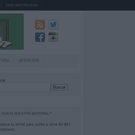
GRAFOMOTRICIDAD
TORA
ATENCIÓN
car
Buscar
E GUSTA NUESTRO MATERIAL?
roduce tu email para unirte a otros 80.861
criptores.