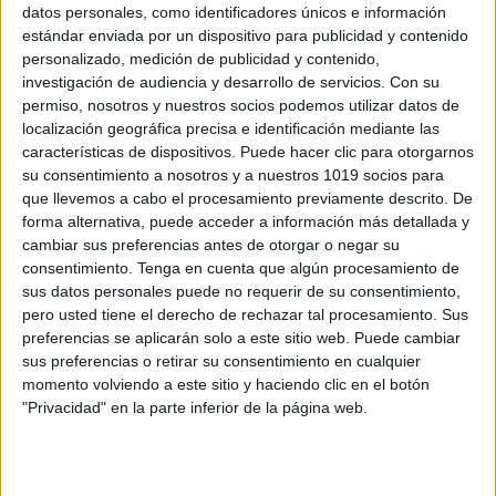
datos personales, como identificadores únicos e información
estándar enviada por un dispositivo para publicidad y contenido
personalizado, medición de publicidad y contenido,
investigación de audiencia y desarrollo de servicios.
Con su
Juegos para Jugar en Familia este Verano
permiso, nosotros y nuestros socios podemos utilizar datos de
localización geográfica precisa e identificación mediante las
Publicado el 19 julio, 2025
características de dispositivos. Puede hacer clic para otorgarnos
¿Buscas un plan perfecto para este verano? Los
su consentimiento a nosotros y a nuestros 1019 socios para
juegos de mesa en familia son la excusa ideal para
que llevemos a cabo el procesamiento previamente descrito. De
forma alternativa, puede acceder a información más detallada y
reír, compartir y crear recuerdos inolvidables juntos. Ya
cambiar sus preferencias antes de otorgar o negar su
sea una tarde calurosa, […]
consentimiento.
Tenga en cuenta que algún procesamiento de
sus datos personales puede no requerir de su consentimiento,
SEGUIR LEYENDO
pero usted tiene el derecho de rechazar tal procesamiento. Sus
preferencias se aplicarán solo a este sitio web. Puede cambiar
sus preferencias o retirar su consentimiento en cualquier
momento volviendo a este sitio y haciendo clic en el botón
"Privacidad" en la parte inferior de la página web.
Buscar