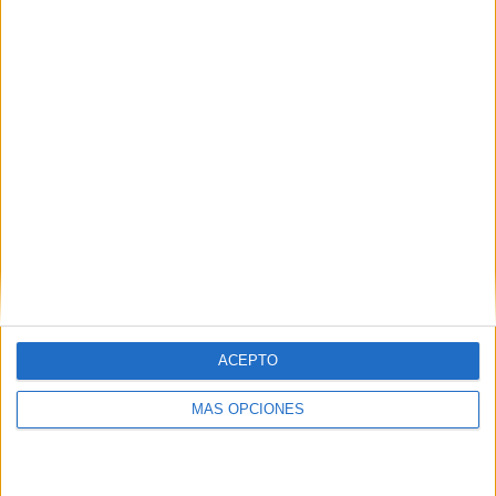
Buscar
¿TE GUSTA NUESTRO MATERIAL?
Introduce tu email para unirte a otros
80.853 suscriptores.
Dirección
de
email
Suscribir
ACEPTO
MÁS OPCIONES
SIGUE NUESTROS TABLEROS EN
PINTEREST