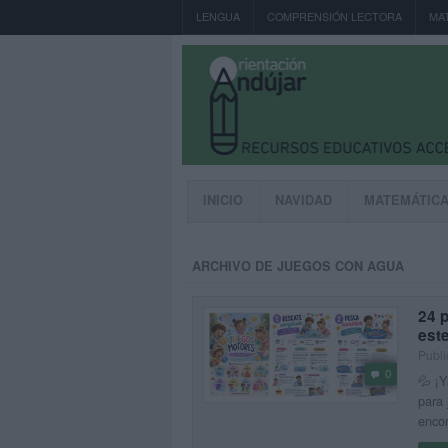
LENGUA
COMPRENSIÓN LECTORA
MA
INICIO
NAVIDAD
MATEMÁTIC
ARCHIVO DE JUEGOS CON AGUA
24 p
est
Publi
0
💦 ¡Y
para 
encon