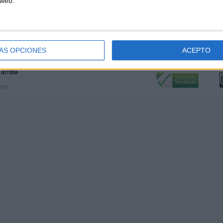
 web.
ÁS OPCIONES
ACEPTO
Calidad:
L
 arriba
rved