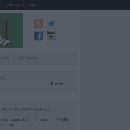
GRAFOMOTRICIDAD
TORA
ATENCIÓN
car
Buscar
E GUSTA NUESTRO MATERIAL?
roduce tu email para unirte a otros 80.859
criptores.