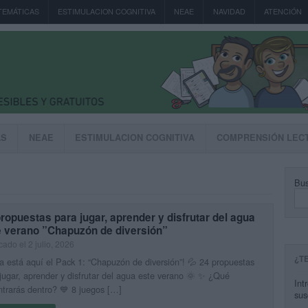
TEMÁTICAS
ESTIMULACION COGNITIVA
NEAE
NAVIDAD
ATENCIÓN
AS
NEAE
ESTIMULACION COGNITIVA
COMPRENSIÓN LEC
Bus
ropuestas para jugar, aprender y disfrutar del agua
e verano ”Chapuzón de diversión”
cado el 2 julio, 2026
¿T
a está aquí el Pack 1: “Chapuzón de diversión”! 💦 24 propuestas
jugar, aprender y disfrutar del agua este verano 🌞 ✨ ¿Qué
Int
trarás dentro? 💙 8 juegos […]
sus