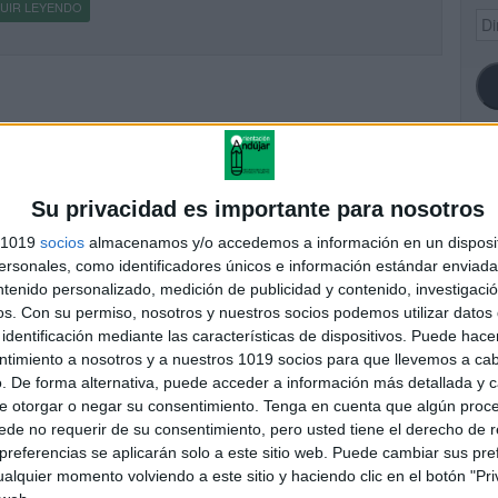
UIR LEYENDO
Dir
de
ema
SI
Su privacidad es importante para nosotros
s 1019
socios
almacenamos y/o accedemos a información en un disposit
sonales, como identificadores únicos e información estándar enviada 
ntenido personalizado, medición de publicidad y contenido, investigaci
FA
os.
Con su permiso, nosotros y nuestros socios podemos utilizar datos 
identificación mediante las características de dispositivos. Puede hacer
ntimiento a nosotros y a nuestros 1019 socios para que llevemos a ca
. De forma alternativa, puede acceder a información más detallada y 
e otorgar o negar su consentimiento.
Tenga en cuenta que algún proc
de no requerir de su consentimiento, pero usted tiene el derecho de r
referencias se aplicarán solo a este sitio web. Puede cambiar sus pref
alquier momento volviendo a este sitio y haciendo clic en el botón "Pri