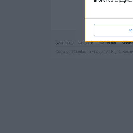
inferior de la página
M
Aviso Legal
Contacto
Publicidad
Volver
Copyright Orientacion Andujar. All Rights Rese