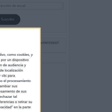
ección
il
Suscribir
GUE NUESTROS TABLEROS EN PINTEREST
ivo, como cookies, y
por un dispositivo
ón de audiencia y
CEBOOK
de localización
 clic para
bo el procesamiento
cambiar sus
esamiento de sus
echazar tal
erencias o retirar su
vacidad" en la parte