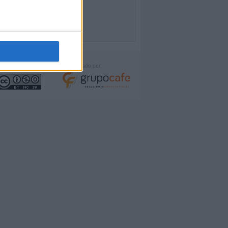
icencia:
Desarrollado por: