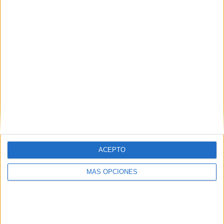
¿TE GUSTA NUESTRO MATERIAL?
Introduce tu email para unirte a otros
80.852 suscriptores.
Dirección
de
email
Suscribir
ACEPTO
MÁS OPCIONES
SIGUE NUESTROS TABLEROS EN
PINTEREST