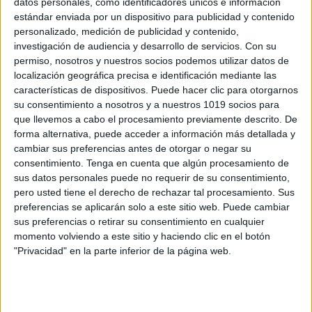
datos personales, como identificadores únicos e información
Plantillas trabajo recta numerica hasta el
estándar enviada por un dispositivo para publicidad y contenido
20 LILO y STICH
personalizado, medición de publicidad y contenido,
investigación de audiencia y desarrollo de servicios.
Con su
Publicado el 15 junio, 2025
permiso, nosotros y nuestros socios podemos utilizar datos de
Presentamos un material visual y motivador para
localización geográfica precisa e identificación mediante las
reforzar el concepto de numeración en los primeros
características de dispositivos. Puede hacer clic para otorgarnos
niveles de Primaria. Estas plantillas de recta numérica
su consentimiento a nosotros y a nuestros 1019 socios para
que llevemos a cabo el procesamiento previamente descrito. De
con diseño de Lilo y Stitch permiten […]
forma alternativa, puede acceder a información más detallada y
cambiar sus preferencias antes de otorgar o negar su
SEGUIR LEYENDO
consentimiento.
Tenga en cuenta que algún procesamiento de
sus datos personales puede no requerir de su consentimiento,
pero usted tiene el derecho de rechazar tal procesamiento. Sus
preferencias se aplicarán solo a este sitio web. Puede cambiar
sus preferencias o retirar su consentimiento en cualquier
momento volviendo a este sitio y haciendo clic en el botón
Buscar
"Privacidad" en la parte inferior de la página web.
Buscar