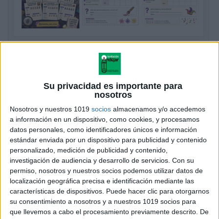
35 murdokus listos para jugar y divertirse
Publicado el 7 junio, 2026
🔍 ¡EL JUEGO DEL QUE TODO EL MUNDO HABLA…
Su privacidad es importante para
AHORA ¡¡PARA PRIMARIA! 🕵️‍♂️🕵️‍♀️ Seguro que has
nosotros
visto que están súper de moda los libros y juegos de
Nosotros y nuestros 1019
socios
almacenamos y/o accedemos
misterio y lógica tipo […]
a información en un dispositivo, como cookies, y procesamos
datos personales, como identificadores únicos e información
SEGUIR LEYENDO
estándar enviada por un dispositivo para publicidad y contenido
personalizado, medición de publicidad y contenido,
investigación de audiencia y desarrollo de servicios.
Con su
permiso, nosotros y nuestros socios podemos utilizar datos de
localización geográfica precisa e identificación mediante las
características de dispositivos. Puede hacer clic para otorgarnos
su consentimiento a nosotros y a nuestros 1019 socios para
que llevemos a cabo el procesamiento previamente descrito. De