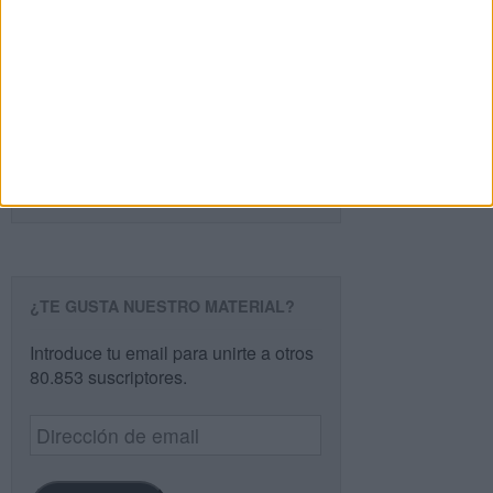
PÁGINA SIGUIENTE »
Buscar
Buscar
¿TE GUSTA NUESTRO MATERIAL?
Introduce tu email para unirte a otros
80.853 suscriptores.
Dirección
de
email