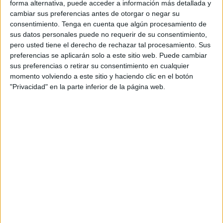
forma alternativa, puede acceder a información más detallada y
cambiar sus preferencias antes de otorgar o negar su
consentimiento.
Tenga en cuenta que algún procesamiento de
sus datos personales puede no requerir de su consentimiento,
pero usted tiene el derecho de rechazar tal procesamiento. Sus
preferencias se aplicarán solo a este sitio web. Puede cambiar
sus preferencias o retirar su consentimiento en cualquier
Cuadernillo con 500 Actividades para
momento volviendo a este sitio y haciendo clic en el botón
Niñas y Niños
"Privacidad" en la parte inferior de la página web.
Publicado el 7 junio, 2026
Este cuadernillo con 500 actividades es una auténtica
joya educativa para acompañar a los peques durante
todo el año. Incluye propuestas variadas para Infantil y
Primaria, diseñadas para estimular la […]
SEGUIR LEYENDO