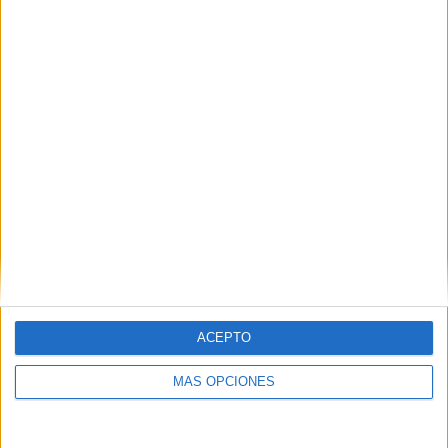
Buscar
¿TE GUSTA NUESTRO MATERIAL?
Introduce tu email para unirte a otros
80.853 suscriptores.
Dirección
de
email
Suscribir
ACEPTO
MÁS OPCIONES
SIGUE NUESTROS TABLEROS EN