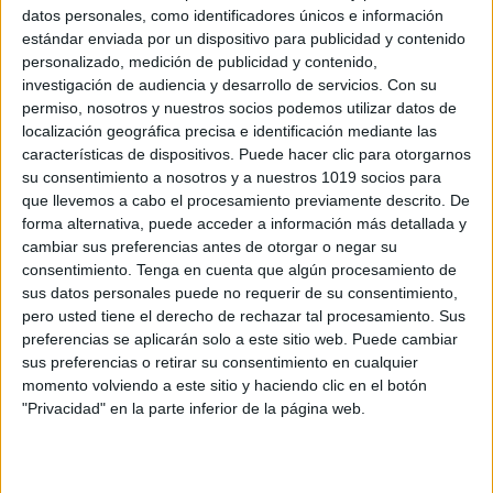
datos personales, como identificadores únicos e información
estándar enviada por un dispositivo para publicidad y contenido
personalizado, medición de publicidad y contenido,
investigación de audiencia y desarrollo de servicios.
Con su
6 juegos sencillos de playa para disfrutar
permiso, nosotros y nuestros socios podemos utilizar datos de
en familia sin juguetes
localización geográfica precisa e identificación mediante las
características de dispositivos. Puede hacer clic para otorgarnos
Publicado el 3 julio, 2026
su consentimiento a nosotros y a nuestros 1019 socios para
La playa es un escenario maravilloso para jugar,
que llevemos a cabo el procesamiento previamente descrito. De
moverse, imaginar y compartir tiempo de calidad en
forma alternativa, puede acceder a información más detallada y
cambiar sus preferencias antes de otorgar o negar su
familia. Y lo mejor de todo es que no siempre
consentimiento.
Tenga en cuenta que algún procesamiento de
necesitamos llevar una bolsa […]
sus datos personales puede no requerir de su consentimiento,
pero usted tiene el derecho de rechazar tal procesamiento. Sus
SEGUIR LEYENDO
preferencias se aplicarán solo a este sitio web. Puede cambiar
sus preferencias o retirar su consentimiento en cualquier
momento volviendo a este sitio y haciendo clic en el botón
"Privacidad" en la parte inferior de la página web.
Buscar