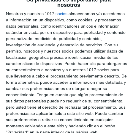
nosotros
Bonitos puzzles para recortar y pegaar
trabajando la atencion
Nosotros y nuestros 1017
socios
almacenamos y/o accedemos
a información en un dispositivo, como cookies, y procesamos
Publicado el 17 agosto, 2025
datos personales, como identificadores únicos e información
Con este recurso educativo, los más pequeños podrán
estándar enviada por un dispositivo para publicidad y contenido
divertirse mientras desarrollan habilidades cognitivas
personalizado, medición de publicidad y contenido,
investigación de audiencia y desarrollo de servicios.
Con su
fundamentales como la atención visual, la percepción
permiso, nosotros y nuestros socios podemos utilizar datos de
espacial y la motricidad fina. Se trata de un conjunto
localización geográfica precisa e identificación mediante las
[…]
características de dispositivos. Puede hacer clic para otorgarnos
su consentimiento a nosotros y a nuestros 1017 socios para
SEGUIR LEYENDO
que llevemos a cabo el procesamiento previamente descrito. De
forma alternativa, puede acceder a información más detallada y
cambiar sus preferencias antes de otorgar o negar su
consentimiento.
Tenga en cuenta que algún procesamiento de
sus datos personales puede no requerir de su consentimiento,
pero usted tiene el derecho de rechazar tal procesamiento. Sus
preferencias se aplicarán solo a este sitio web. Puede cambiar
sus preferencias o retirar su consentimiento en cualquier
momento volviendo a este sitio y haciendo clic en el botón
"Privacidad" en la parte inferior de la página web.