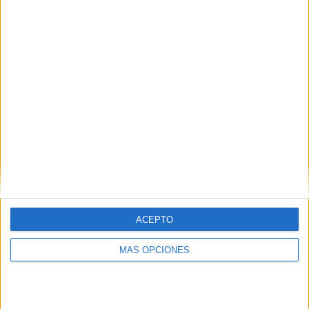
¿TE GUSTA NUESTRO MATERIAL?
Introduce tu email para unirte a otros
80.869 suscriptores.
Dirección
de
email
Suscribir
ACEPTO
MÁS OPCIONES
SIGUE NUESTROS TABLEROS EN
PINTEREST