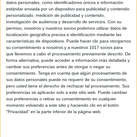
datos personales, como identificadores únicos e información
estándar enviada por un dispositivo para publicidad y contenido
personalizado, medición de publicidad y contenido,
Calendario julio 2025 DE ACTIVIDADES
investigación de audiencia y desarrollo de servicios.
Con su
DIVERTIDAS EN FAMILIA
permiso, nosotros y nuestros socios podemos utilizar datos de
Publicado el 25 junio, 2025
localización geográfica precisa e identificación mediante las
características de dispositivos. Puede hacer clic para otorgarnos
Hoy os traemos un material ideal para disfrutar en
su consentimiento a nosotros y a nuestros 1017 socios para
verano: un calendario de actividades divertidas para
que llevemos a cabo el procesamiento previamente descrito. De
compartir en familia durante todo el mes de julio 2025.
forma alternativa, puede acceder a información más detallada y
Este recurso busca promover […]
cambiar sus preferencias antes de otorgar o negar su
consentimiento.
Tenga en cuenta que algún procesamiento de
SEGUIR LEYENDO
sus datos personales puede no requerir de su consentimiento,
pero usted tiene el derecho de rechazar tal procesamiento. Sus
preferencias se aplicarán solo a este sitio web. Puede cambiar
sus preferencias o retirar su consentimiento en cualquier
momento volviendo a este sitio y haciendo clic en el botón
"Privacidad" en la parte inferior de la página web.
Buscar
Buscar