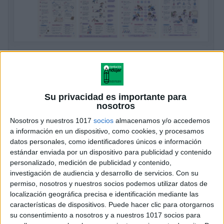
JUNIO 12 pósters de juegos para el patio
Publicado el 7 junio, 2026
Actividades divertidas para disfrutar juntos al aire libre
Su privacidad es importante para
Junio es el mes ideal para jugar, compartir y disfrutar.
nosotros
Por eso, hoy te traigo un recopilatorio fantástico de 12
Nosotros y nuestros 1017
socios
almacenamos y/o accedemos
pósters ilustrados […]
a información en un dispositivo, como cookies, y procesamos
datos personales, como identificadores únicos e información
SEGUIR LEYENDO
estándar enviada por un dispositivo para publicidad y contenido
personalizado, medición de publicidad y contenido,
investigación de audiencia y desarrollo de servicios.
Con su
permiso, nosotros y nuestros socios podemos utilizar datos de
localización geográfica precisa e identificación mediante las
características de dispositivos. Puede hacer clic para otorgarnos
su consentimiento a nosotros y a nuestros 1017 socios para