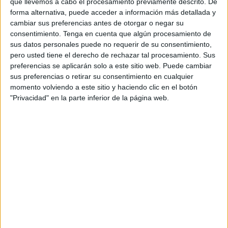
que llevemos a cabo el procesamiento previamente descrito. De
forma alternativa, puede acceder a información más detallada y
cambiar sus preferencias antes de otorgar o negar su
consentimiento.
Tenga en cuenta que algún procesamiento de
sus datos personales puede no requerir de su consentimiento,
pero usted tiene el derecho de rechazar tal procesamiento. Sus
preferencias se aplicarán solo a este sitio web. Puede cambiar
sus preferencias o retirar su consentimiento en cualquier
momento volviendo a este sitio y haciendo clic en el botón
"Privacidad" en la parte inferior de la página web.
BIENVENIDO JUNIO: MUCHO MÁS QUE
UN MES
Publicado el 2 junio, 2026
✨ BIENVENIDO JUNIO: MUCHO MÁS QUE UN MES.
Un mes que cogemos los profes con ganas porque
acaba el curso pero con pereza por el calor, el caos de
las […]
SEGUIR LEYENDO