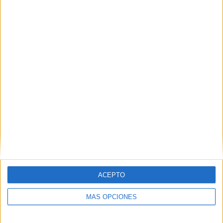
Buscar
Buscar
¿TE GUSTA NUESTRO MATERIAL?
Introduce tu email para unirte a otros
80.871 suscriptores.
Dirección
de
email
Suscribir
ACEPTO
MÁS OPCIONES