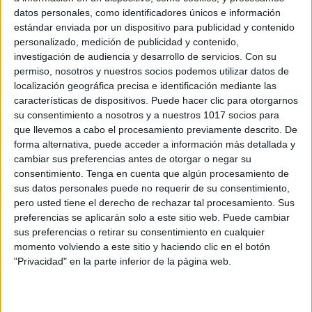
datos personales, como identificadores únicos e información
estándar enviada por un dispositivo para publicidad y contenido
personalizado, medición de publicidad y contenido,
investigación de audiencia y desarrollo de servicios.
Con su
permiso, nosotros y nuestros socios podemos utilizar datos de
localización geográfica precisa e identificación mediante las
Infantil Lámina didáctica el abecedario
características de dispositivos. Puede hacer clic para otorgarnos
su consentimiento a nosotros y a nuestros 1017 socios para
Publicado el 16 mayo, 2026
que llevemos a cabo el procesamiento previamente descrito. De
El abecedario es uno de los primeros grandes
forma alternativa, puede acceder a información más detallada y
aprendizajes en Infantil. Reconocer las letras,
cambiar sus preferencias antes de otorgar o negar su
consentimiento.
Tenga en cuenta que algún procesamiento de
relacionarlas con imágenes y escuchar su sonido
sus datos personales puede no requerir de su consentimiento,
ayuda a los niños y niñas a iniciarse en […]
pero usted tiene el derecho de rechazar tal procesamiento. Sus
preferencias se aplicarán solo a este sitio web. Puede cambiar
SEGUIR LEYENDO
sus preferencias o retirar su consentimiento en cualquier
momento volviendo a este sitio y haciendo clic en el botón
"Privacidad" en la parte inferior de la página web.