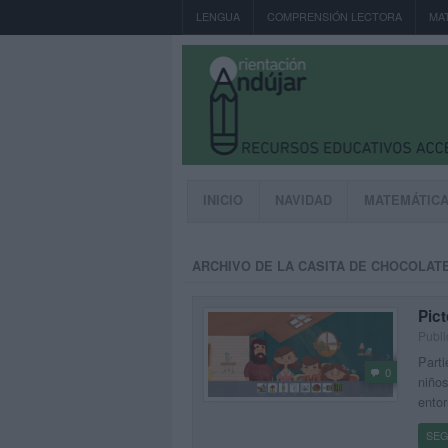
LENGUA
COMPRENSIÓN LECTORA
MA
INICIO
NAVIDAD
MATEMÁTIC
ARCHIVO DE LA CASITA DE CHOCOLAT
Pic
Publi
Parti
0
niños
entor
SEG