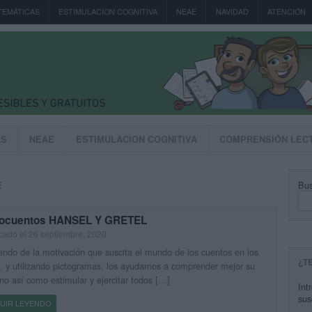
TEMÁTICAS
ESTIMULACION COGNITIVA
NEAE
NAVIDAD
ATENCIÓN
AS
NEAE
ESTIMULACION COGNITIVA
COMPRENSIÓN LEC
Bus
E
tocuentos HANSEL Y GRETEL
cado el 26 septiembre, 2020
endo de la motivación que suscita el mundo de los cuentos en los
¿T
, y utilizando pictogramas, los ayudamos a comprender mejor su
no así como estimular y ejercitar todos […]
Int
sus
UIR LEYENDO