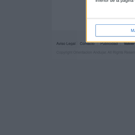
inferior de la página
M
Aviso Legal
Contacto
Publicidad
Volver
Copyright Orientacion Andujar. All Rights Rese