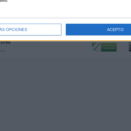
 web.
ÁS OPCIONES
ACEPTO
Calidad:
L
 arriba
rved