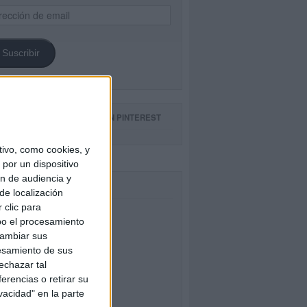
ección
il
Suscribir
GUE NUESTROS TABLEROS EN PINTEREST
ivo, como cookies, y
por un dispositivo
ón de audiencia y
CEBOOK
de localización
 clic para
bo el procesamiento
cambiar sus
esamiento de sus
echazar tal
erencias o retirar su
vacidad" en la parte