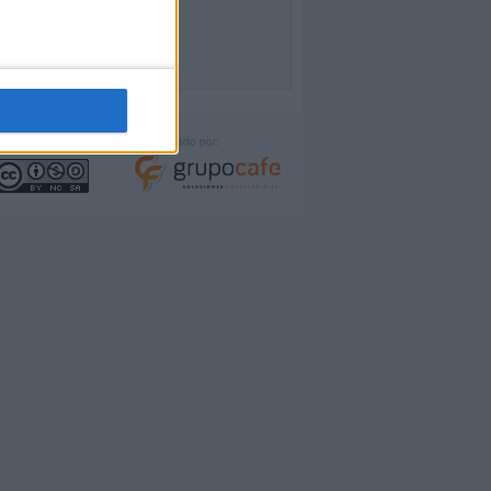
icencia:
Desarrollado por: