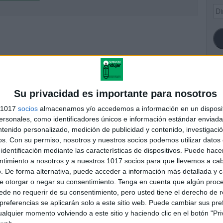
Dir
de
ema
SI
Su privacidad es importante para nosotros
s 1017
socios
almacenamos y/o accedemos a información en un disposit
sonales, como identificadores únicos e información estándar enviada 
ntenido personalizado, medición de publicidad y contenido, investigaci
FA
os.
Con su permiso, nosotros y nuestros socios podemos utilizar datos 
identificación mediante las características de dispositivos. Puede hacer
ntimiento a nosotros y a nuestros 1017 socios para que llevemos a ca
. De forma alternativa, puede acceder a información más detallada y 
e otorgar o negar su consentimiento.
Tenga en cuenta que algún proc
de no requerir de su consentimiento, pero usted tiene el derecho de r
referencias se aplicarán solo a este sitio web. Puede cambiar sus pref
alquier momento volviendo a este sitio y haciendo clic en el botón "Pri