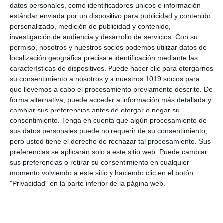
datos personales, como identificadores únicos e información
estándar enviada por un dispositivo para publicidad y contenido
Alimentación y nutrición infantil I
personalizado, medición de publicidad y contenido,
Lactancia Materna
investigación de audiencia y desarrollo de servicios.
Con su
permiso, nosotros y nuestros socios podemos utilizar datos de
Publicado el 11 agosto, 2013
localización geográfica precisa e identificación mediante las
Como hicimos anterirmente con todos aquellos
características de dispositivos. Puede hacer clic para otorgarnos
materiales y documentos sobre estimulación temprana
su consentimiento a nosotros y a nuestros 1019 socios para
que llevemos a cabo el procesamiento previamente descrito. De
y desarrollo que nos han sido de utilidad con nuestro
forma alternativa, puede acceder a información más detallada y
bebe. Recopilatorio de Materiales: Atención temprana
cambiar sus preferencias antes de otorgar o negar su
Estimulación Precoz […]
consentimiento.
Tenga en cuenta que algún procesamiento de
sus datos personales puede no requerir de su consentimiento,
SEGUIR LEYENDO
pero usted tiene el derecho de rechazar tal procesamiento. Sus
preferencias se aplicarán solo a este sitio web. Puede cambiar
sus preferencias o retirar su consentimiento en cualquier
momento volviendo a este sitio y haciendo clic en el botón
"Privacidad" en la parte inferior de la página web.
Buscar