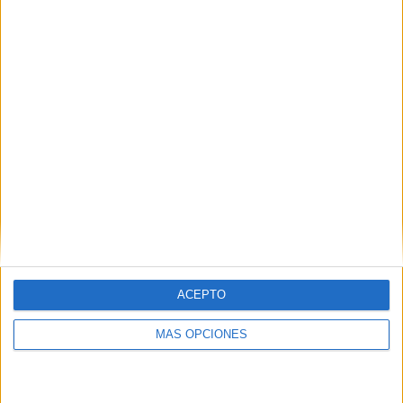
Buscar
¿TE GUSTA NUESTRO MATERIAL?
Introduce tu email para unirte a otros
80.853 suscriptores.
Dirección
de
email
Suscribir
ACEPTO
MÁS OPCIONES
SIGUE NUESTROS TABLEROS EN
PINTEREST