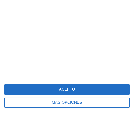
¿TE GUSTA NUESTRO MATERIAL?
Introduce tu email para unirte a otros
80.867 suscriptores.
Dirección
de
email
Suscribir
ACEPTO
MÁS OPCIONES
SIGUE NUESTROS TABLEROS EN
PINTEREST