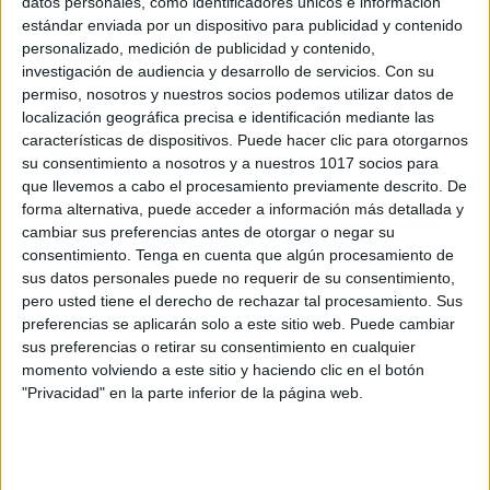
datos personales, como identificadores únicos e información
Conteo y grafomotricidad con divertidas
estándar enviada por un dispositivo para publicidad y contenido
láminas de animales
personalizado, medición de publicidad y contenido,
Publicado el 5 marzo, 2025
investigación de audiencia y desarrollo de servicios.
Con su
permiso, nosotros y nuestros socios podemos utilizar datos de
Trabajar la grafomotricidad y el conteo en los niños es
localización geográfica precisa e identificación mediante las
esencial para desarrollar su motricidad fina y sus
características de dispositivos. Puede hacer clic para otorgarnos
primeras habilidades matemáticas. Con estas láminas
su consentimiento a nosotros y a nuestros 1017 socios para
que llevemos a cabo el procesamiento previamente descrito. De
de animales, los niños no solo […]
forma alternativa, puede acceder a información más detallada y
cambiar sus preferencias antes de otorgar o negar su
SEGUIR LEYENDO
consentimiento.
Tenga en cuenta que algún procesamiento de
sus datos personales puede no requerir de su consentimiento,
pero usted tiene el derecho de rechazar tal procesamiento. Sus
preferencias se aplicarán solo a este sitio web. Puede cambiar
sus preferencias o retirar su consentimiento en cualquier
momento volviendo a este sitio y haciendo clic en el botón
Buscar
"Privacidad" en la parte inferior de la página web.
Buscar