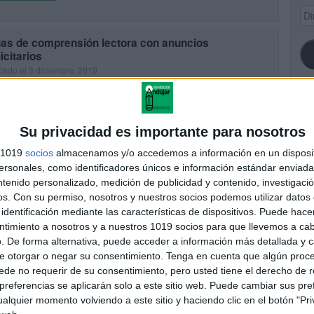
Dir
de
ema
has de comprensión lectora con anuncios
icitarios
cado el 3 diciembre, 2019
ta entrada de nuestro blog te ofrecemos una serie de fichas de
ensión lectora con anuncios publicitarios. Se trata de actividades
mprensión que utilizan las carteles publicitarios, etiquetas […]
SI
Su privacidad es importante para nosotros
UIR LEYENDO
s 1019
socios
almacenamos y/o accedemos a información en un disposit
sonales, como identificadores únicos e información estándar enviada 
ntenido personalizado, medición de publicidad y contenido, investigaci
FA
os.
Con su permiso, nosotros y nuestros socios podemos utilizar datos 
identificación mediante las características de dispositivos. Puede hacer
ntimiento a nosotros y a nuestros 1019 socios para que llevemos a ca
. De forma alternativa, puede acceder a información más detallada y 
e otorgar o negar su consentimiento.
Tenga en cuenta que algún proc
de no requerir de su consentimiento, pero usted tiene el derecho de r
referencias se aplicarán solo a este sitio web. Puede cambiar sus pref
alquier momento volviendo a este sitio y haciendo clic en el botón "Pri