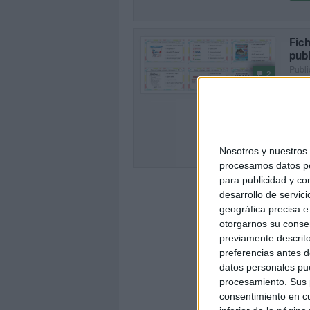
Fic
publ
Publi
2
En es
compr
de co
SEG
Nosotros y nuestro
procesamos datos per
para publicidad y co
desarrollo de servici
geográfica precisa e 
otorgarnos su conse
previamente descrito
preferencias antes d
datos personales pue
procesamiento. Sus p
consentimiento en cu