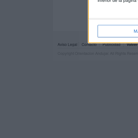
inferior de la página
M
Aviso Legal
Contacto
Publicidad
Volver
Copyright Orientacion Andujar. All Rights Rese