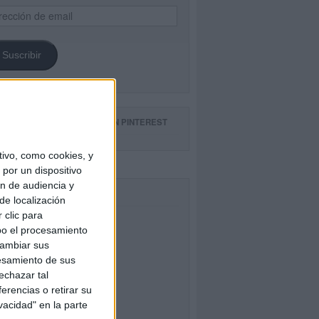
ección
il
Suscribir
GUE NUESTROS TABLEROS EN PINTEREST
ivo, como cookies, y
por un dispositivo
ón de audiencia y
CEBOOK
de localización
 clic para
bo el procesamiento
cambiar sus
esamiento de sus
echazar tal
erencias o retirar su
vacidad" en la parte