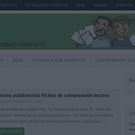
TEMÁTICAS
ESTIMULACION COGNITIVA
NEAE
NAVIDAD
ATENCIÓN
AS
NEAE
ESTIMULACION COGNITIVA
COMPRENSIÓN LEC
Bus
cios publicitarios Fichas de comprensión lectora
cado el 25 diciembre, 2021
ta entrada de nuestro blog te ofrecemos una serie de fichas de
¿T
ensión lectora con anuncios publicitarios. Se trata de actividades
mprensión que utilizan las carteles publicitarios, etiquetas […]
Int
sus
UIR LEYENDO