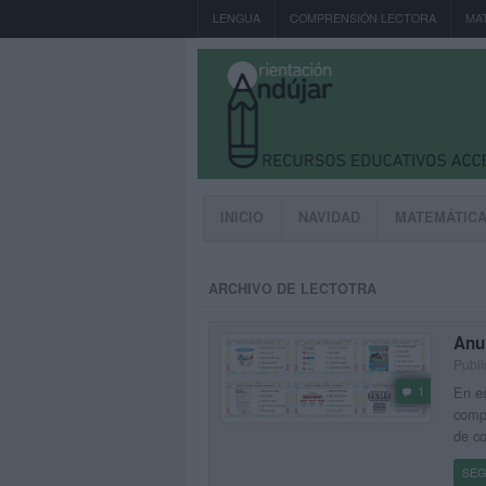
LENGUA
COMPRENSIÓN LECTORA
MA
INICIO
NAVIDAD
MATEMÁTIC
ARCHIVO DE LECTOTRA
Anun
Publi
En es
1
compr
de co
SEG