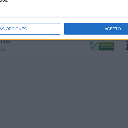
 web.
ÁS OPCIONES
ACEPTO
Calidad:
L
 arriba
rved