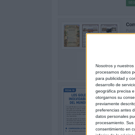
SEG
Com
Publi
🌵 ¿L
0
prese
estim
[…]
Nosotros y nuestro
SEG
procesamos datos per
para publicidad y co
desarrollo de servici
Com
geográfica precisa e 
Publi
otorgarnos su conse
⚽🌎 C
previamente descrito
apren
preferencias antes d
oport
datos personales pue
[…]
procesamiento. Sus p
consentimiento en cu
SEG