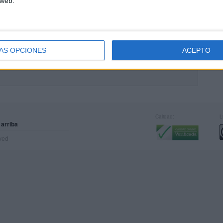
 web.
ÁS OPCIONES
ACEPTO
Calidad:
L
 arriba
rved