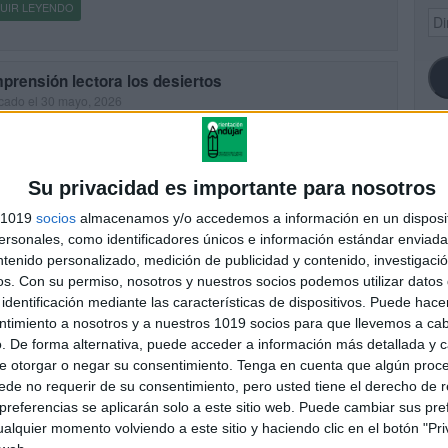
UIR LEYENDO
Dir
de
ema
prensión lectora los desiertos
cado el 30 mayo, 2026
istos para aprender del Desierto y su importancia? 🐫Te
ntamos la cuarta entrega de una serie de proyectos, donde
ulamos la comprensión lectora de los peques y los convertiremos
SI
Su privacidad es importante para nosotros
s 1019
socios
almacenamos y/o accedemos a información en un disposit
UIR LEYENDO
sonales, como identificadores únicos e información estándar enviada 
ntenido personalizado, medición de publicidad y contenido, investigaci
FA
os.
Con su permiso, nosotros y nuestros socios podemos utilizar datos 
prensión lectora especial mundial 2026
identificación mediante las características de dispositivos. Puede hacer
cado el 29 mayo, 2026
ntimiento a nosotros y a nuestros 1019 socios para que llevemos a ca
omprensión lectora del Mundial 2026 Lecturas y actividades para
. De forma alternativa, puede acceder a información más detallada y 
der con la mayor fiesta del fútbol El Mundial 2026 es una
e otorgar o negar su consentimiento.
Tenga en cuenta que algún proc
unidad fantástica para trabajar lectura comprensiva, cultura general,
de no requerir de su consentimiento, pero usted tiene el derecho de r
referencias se aplicarán solo a este sitio web. Puede cambiar sus pref
alquier momento volviendo a este sitio y haciendo clic en el botón "Pri
UIR LEYENDO