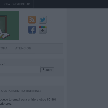
GRAFOMOTRICIDAD
TORA
ATENCIÓN
car
Buscar
E GUSTA NUESTRO MATERIAL?
roduce tu email para unirte a otros 80.861
criptores.