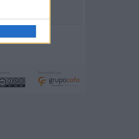
icencia:
Desarrollado por: