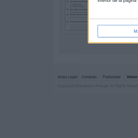
inferior de la página
1
M
Aviso Legal
Contacto
Publicidad
Volver
Copyright Orientacion Andujar. All Rights Rese