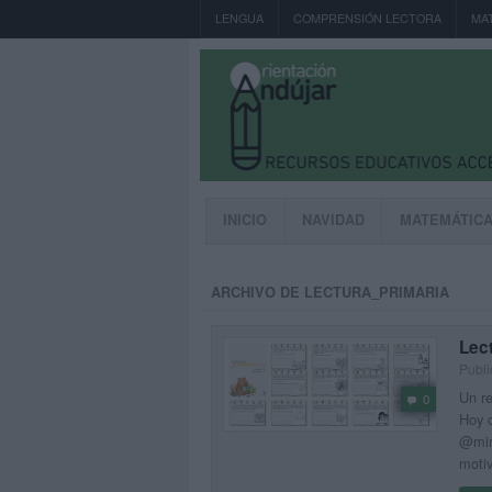
LENGUA
COMPRENSIÓN LECTORA
MA
INICIO
NAVIDAD
MATEMÁTIC
ARCHIVO DE LECTURA_PRIMARIA
Lect
Publ
Un re
0
Hoy c
@miri
moti