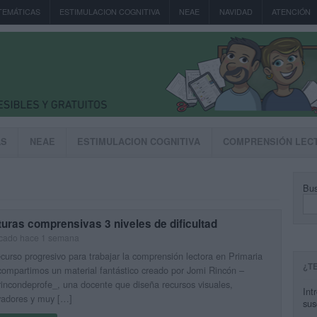
TEMÁTICAS
ESTIMULACION COGNITIVA
NEAE
NAVIDAD
ATENCIÓN
AS
NEAE
ESTIMULACION COGNITIVA
COMPRENSIÓN LEC
Bus
uras comprensivas 3 niveles de dificultad
icado hace 1 semana
curso progresivo para trabajar la comprensión lectora en Primaria
¿T
ompartimos un material fantástico creado por Jomi Rincón –
ncondeprofe_, una docente que diseña recursos visuales,
Int
vadores y muy […]
sus