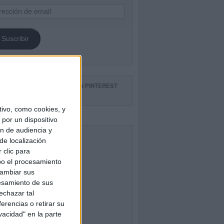
ección
il
Suscribir
GUE NUESTROS TABLEROS EN PINTEREST
ivo, como cookies, y
por un dispositivo
ón de audiencia y
CEBOOK
de localización
 clic para
bo el procesamiento
cambiar sus
esamiento de sus
echazar tal
erencias o retirar su
vacidad" en la parte