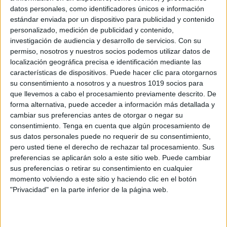
datos personales, como identificadores únicos e información
estándar enviada por un dispositivo para publicidad y contenido
personalizado, medición de publicidad y contenido,
investigación de audiencia y desarrollo de servicios.
Con su
permiso, nosotros y nuestros socios podemos utilizar datos de
Todos los Modelos Examen PAU
localización geográfica precisa e identificación mediante las
selectividad 2025
características de dispositivos. Puede hacer clic para otorgarnos
su consentimiento a nosotros y a nuestros 1019 socios para
Publicado el 2 junio, 2025
que llevemos a cabo el procesamiento previamente descrito. De
¡Prepárate para la PAU 2025: Analizando los Modelos
forma alternativa, puede acceder a información más detallada y
de Examen! ¡Hola a todos los estudiantes de 2º de
cambiar sus preferencias antes de otorgar o negar su
Bachillerato que estáis en la recta final! Sé que estas
consentimiento.
Tenga en cuenta que algún procesamiento de
sus datos personales puede no requerir de su consentimiento,
semanas previas […]
pero usted tiene el derecho de rechazar tal procesamiento. Sus
preferencias se aplicarán solo a este sitio web. Puede cambiar
SEGUIR LEYENDO
sus preferencias o retirar su consentimiento en cualquier
momento volviendo a este sitio y haciendo clic en el botón
"Privacidad" en la parte inferior de la página web.
Buscar