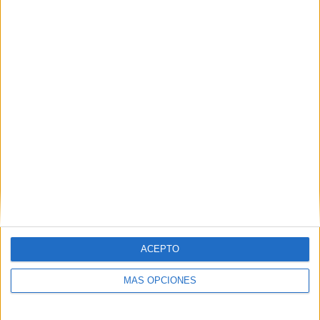
Buscar
¿TE GUSTA NUESTRO MATERIAL?
Introduce tu email para unirte a otros
80.870 suscriptores.
Dirección
de
email
Suscribir
ACEPTO
MÁS OPCIONES