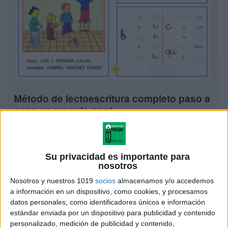
Método de lectoescritura completo paso a
paso en un solo post
Publicado el 28 noviembre, 2016
El material de trabajo para el aprendizaje da la
lectoescritura “PASO A PASO”, tuvo su origen en una
Su privacidad es importante para
experiencia pedagógico-didáctica vivida en el Colegio
nosotros
“Ángel de la Guarda”, de Educación […]
Nosotros y nuestros 1019
socios
almacenamos y/o accedemos
a información en un dispositivo, como cookies, y procesamos
SEGUIR LEYENDO
datos personales, como identificadores únicos e información
estándar enviada por un dispositivo para publicidad y contenido
personalizado, medición de publicidad y contenido,