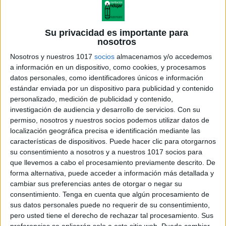
Decoración para El Primer Día de Clase
Publicado el 13 agosto, 2025
Su privacidad es importante para
Este recurso es ideal para decorar tu aula y dar una
nosotros
cálida bienvenida a los alumnos en el primer día de
Nosotros y nuestros 1017
socios
almacenamos y/o accedemos
clase. Incluye letras decorativas con forma de lápiz
a información en un dispositivo, como cookies, y procesamos
para […]
datos personales, como identificadores únicos e información
estándar enviada por un dispositivo para publicidad y contenido
SEGUIR LEYENDO
personalizado, medición de publicidad y contenido,
investigación de audiencia y desarrollo de servicios.
Con su
permiso, nosotros y nuestros socios podemos utilizar datos de
localización geográfica precisa e identificación mediante las
características de dispositivos. Puede hacer clic para otorgarnos
su consentimiento a nosotros y a nuestros 1017 socios para
que llevemos a cabo el procesamiento previamente descrito. De
forma alternativa, puede acceder a información más detallada y
cambiar sus preferencias antes de otorgar o negar su
consentimiento.
Tenga en cuenta que algún procesamiento de
sus datos personales puede no requerir de su consentimiento,
pero usted tiene el derecho de rechazar tal procesamiento. Sus
preferencias se aplicarán solo a este sitio web. Puede cambiar