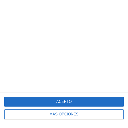
Bonitas letras para decorar tu clase el
mes de diciembre Star Leyva
Publicado el 20 noviembre, 2024
Con la llegada de diciembre, el espíritu navideño se
apodera de las aulas. Una excelente manera de
transmitir esta alegría es con decoraciones que
reflejen la magia de la temporada. […]
SEGUIR LEYENDO
ACEPTO
MÁS OPCIONES