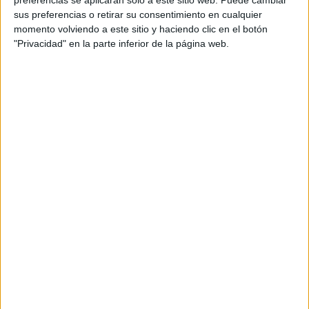
sus preferencias o retirar su consentimiento en cualquier
momento volviendo a este sitio y haciendo clic en el botón
"Privacidad" en la parte inferior de la página web.
Banner pirata para el día del niño y la niña
Publicado el 22 abril, 2025
¡Sorpresa, grumetes! 🏴‍☠️ Este banner pirata es perfecto
para decorar tu aula o pasillo escolar en una fecha tan
especial como el Día del Niño y la Niña. Con un […]
SEGUIR LEYENDO