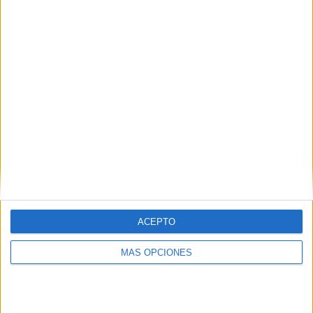
¿TE GUSTA NUESTRO MATERIAL?
Introduce tu email para unirte a otros
80.868 suscriptores.
Dirección
de
email
Suscribir
ACEPTO
MÁS OPCIONES
SIGUE NUESTROS TABLEROS EN
PINTEREST