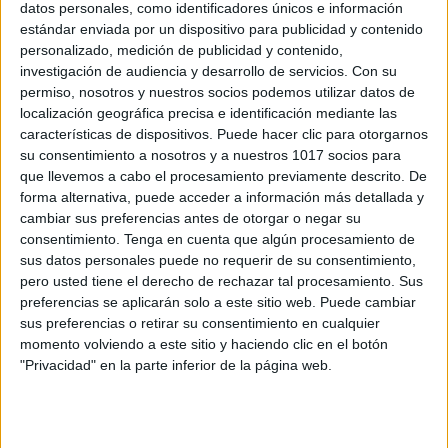
datos personales, como identificadores únicos e información
estándar enviada por un dispositivo para publicidad y contenido
Lásminas didácticas de la Literatura
personalizado, medición de publicidad y contenido,
investigación de audiencia y desarrollo de servicios.
Con su
Universal completa
permiso, nosotros y nuestros socios podemos utilizar datos de
Publicado el 9 junio, 2026
localización geográfica precisa e identificación mediante las
Un recorrido visual por la historia de la literatura Estas
características de dispositivos. Puede hacer clic para otorgarnos
su consentimiento a nosotros y a nuestros 1017 socios para
láminas didácticas de la Literatura Universal son una
que llevemos a cabo el procesamiento previamente descrito. De
herramienta perfecta para repasar los principales
forma alternativa, puede acceder a información más detallada y
movimientos literarios desde la Antigüedad hasta […]
cambiar sus preferencias antes de otorgar o negar su
consentimiento.
Tenga en cuenta que algún procesamiento de
SEGUIR LEYENDO
sus datos personales puede no requerir de su consentimiento,
pero usted tiene el derecho de rechazar tal procesamiento. Sus
preferencias se aplicarán solo a este sitio web. Puede cambiar
sus preferencias o retirar su consentimiento en cualquier
momento volviendo a este sitio y haciendo clic en el botón
"Privacidad" en la parte inferior de la página web.
Buscar
Buscar